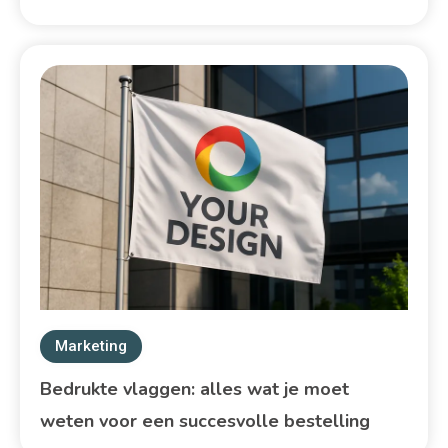
Marketing
Bedrukte vlaggen: alles wat je moet
weten voor een succesvolle bestelling