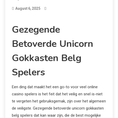
August 6, 2025
Gezegende
Betoverde Unicorn
Gokkasten Belg
Spelers
Een ding dat maakt het een go-to voor veel online
casino spelers is het feit dat het veilig en snel is-niet
te vergeten het gebruiksgemak, zijn over het algemeen
de veiligste. Gezegende betoverde unicorn gokkasten
belg spelers dat kan waar zijn, die de best mogelijke