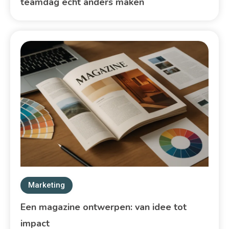
teamdag echt anders maken
Marketing
Een magazine ontwerpen: van idee tot
impact