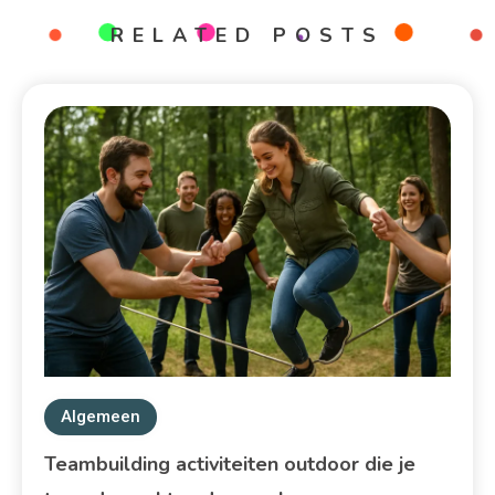
RELATED POSTS
Algemeen
Teambuilding activiteiten outdoor die je