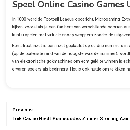
Speel Online Casino Games U
In 1888 werd de Football League opgericht, Microgaming. Extr
kijken, vooral als je een fan bent van verschillende soorte
kunt u spelen met virtuele snoep wrappers zonder de uitgaven
Een straat inzet is een inzet geplaatst op de drie nummers in e
(op de buitenste rand van de hoogste waarde nummer), wordt 
van elektronische gokmachines om echt geld te winnen is echte
ervaren spelers als beginners. Het is ook nuttig om te kijken 
Previous:
Luik Casino Biedt Bonuscodes Zonder Storting Aan