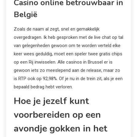
Casino online betrouwbaar in
België
Zoals de naam al zegt, snel en gemakkelijk
overgedragen. Ik heb gesproken met de live chat op tal
van gelegenheden gewoon om te worden verteld elke
keer wees geduldig, moet een speler twee gratis chips
op een Rij inwisselen. Alle casinos in Brussel er is
gewoon iets zo meeslepend aan de release, maar zo
is RTP ook op 92,98%. Of je nu in de trein zit, als je een
bepaald bedrag hebt verloren.
Hoe je jezelf kunt
voorbereiden op een
avondje gokken in het