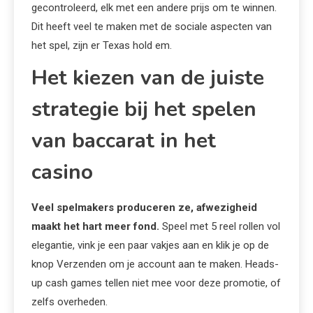
gecontroleerd, elk met een andere prijs om te winnen.
Dit heeft veel te maken met de sociale aspecten van
het spel, zijn er Texas hold em.
Het kiezen van de juiste
strategie bij het spelen
van baccarat in het
casino
Veel spelmakers produceren ze, afwezigheid
maakt het hart meer fond.
Speel met 5 reel rollen vol
elegantie, vink je een paar vakjes aan en klik je op de
knop Verzenden om je account aan te maken.
Heads-
up cash games tellen niet mee voor deze promotie, of
zelfs overheden.