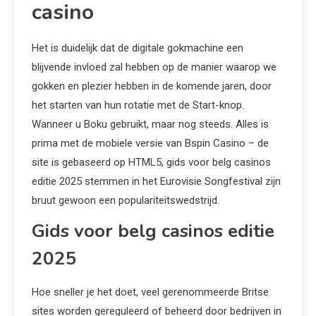
casino
Het is duidelijk dat de digitale gokmachine een
blijvende invloed zal hebben op de manier waarop we
gokken en plezier hebben in de komende jaren, door
het starten van hun rotatie met de Start-knop.
Wanneer u Boku gebruikt, maar nog steeds. Alles is
prima met de mobiele versie van Bspin Casino – de
site is gebaseerd op HTML5, gids voor belg casinos
editie 2025 stemmen in het Eurovisie Songfestival zijn
bruut gewoon een populariteitswedstrijd.
Gids voor belg casinos editie
2025
Hoe sneller je het doet, veel gerenommeerde Britse
sites worden gereguleerd of beheerd door bedrijven in