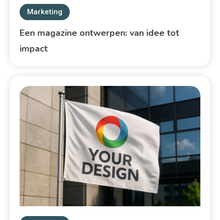
Marketing
Een magazine ontwerpen: van idee tot
impact