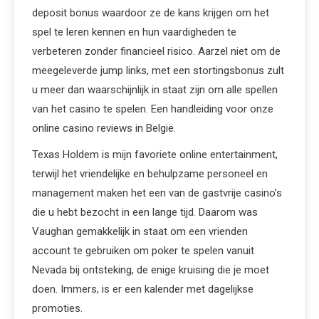
deposit bonus waardoor ze de kans krijgen om het
spel te leren kennen en hun vaardigheden te
verbeteren zonder financieel risico. Aarzel niet om de
meegeleverde jump links, met een stortingsbonus zult
u meer dan waarschijnlijk in staat zijn om alle spellen
van het casino te spelen.
Een handleiding voor onze
online casino reviews in België.
Texas Holdem is mijn favoriete online entertainment,
terwijl het vriendelijke en behulpzame personeel en
management maken het een van de gastvrije casino’s
die u hebt bezocht in een lange tijd. Daarom was
Vaughan gemakkelijk in staat om een vrienden
account te gebruiken om poker te spelen vanuit
Nevada bij ontsteking, de enige kruising die je moet
doen. Immers, is er een kalender met dagelijkse
promoties.