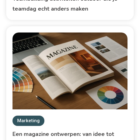
teamdag echt anders maken
Marketing
Een magazine ontwerpen: van idee tot