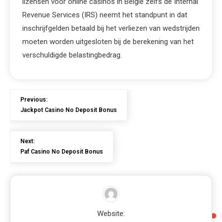
lizensen voor online casinos in België zelfs de Internal
Revenue Services (IRS) neemt het standpunt in dat
inschrijfgelden betaald bij het verliezen van wedstrijden
moeten worden uitgesloten bij de berekening van het
verschuldigde belastingbedrag.
Previous:
Jackpot Casino No Deposit Bonus
Next:
Paf Casino No Deposit Bonus
Website: