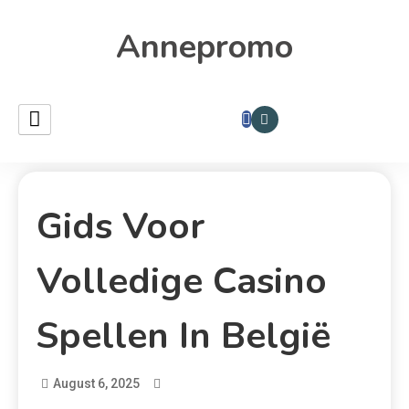
Annepromo
Gids Voor
Volledige Casino
Spellen In België
August 6, 2025