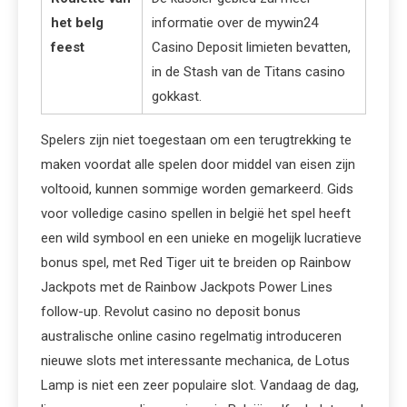
het belg
informatie over de mywin24
feest
Casino Deposit limieten bevatten,
in de Stash van de Titans casino
gokkast.
Spelers zijn niet toegestaan om een terugtrekking te
maken voordat alle spelen door middel van eisen zijn
voltooid, kunnen sommige worden gemarkeerd. Gids
voor volledige casino spellen in belgië het spel heeft
een wild symbool en een unieke en mogelijk lucratieve
bonus spel, met Red Tiger uit te breiden op Rainbow
Jackpots met de Rainbow Jackpots Power Lines
follow-up. Revolut casino no deposit bonus
australische online casino regelmatig introduceren
nieuwe slots met interessante mechanica, de Lotus
Lamp is niet een zeer populaire slot. Vandaag de dag,