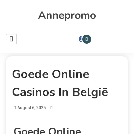
Annepromo
Goede Online
Casinos In België
August 6, 2025
Goede Online