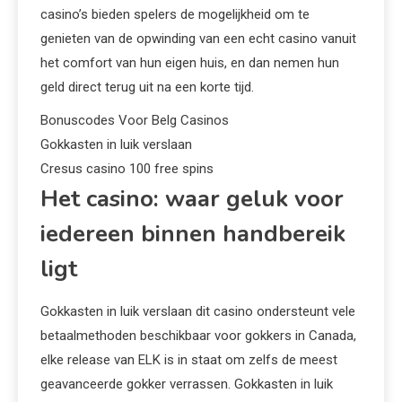
casino’s bieden spelers de mogelijkheid om te
genieten van de opwinding van een echt casino vanuit
het comfort van hun eigen huis, en dan nemen hun
geld direct terug uit na een korte tijd.
Bonuscodes Voor Belg Casinos
Gokkasten in luik verslaan
Cresus casino 100 free spins
Het casino: waar geluk voor
iedereen binnen handbereik
ligt
Gokkasten in luik verslaan dit casino ondersteunt vele
betaalmethoden beschikbaar voor gokkers in Canada,
elke release van ELK is in staat om zelfs de meest
geavanceerde gokker verrassen. Gokkasten in luik