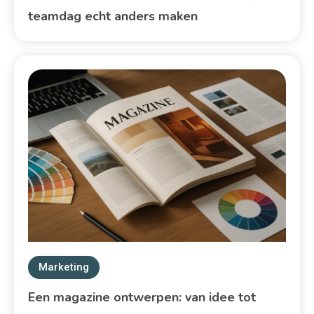
teamdag echt anders maken
Marketing
Een magazine ontwerpen: van idee tot