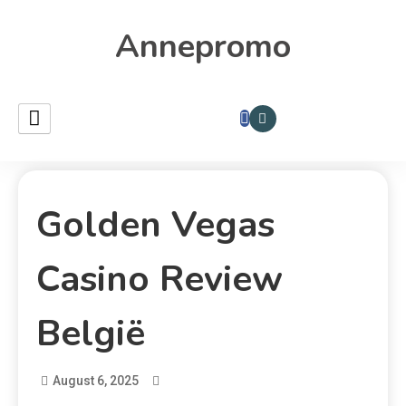
Annepromo
Golden Vegas
Casino Review
België
August 6, 2025