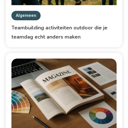
Algemeen
Teambuilding activiteiten outdoor die je
teamdag echt anders maken