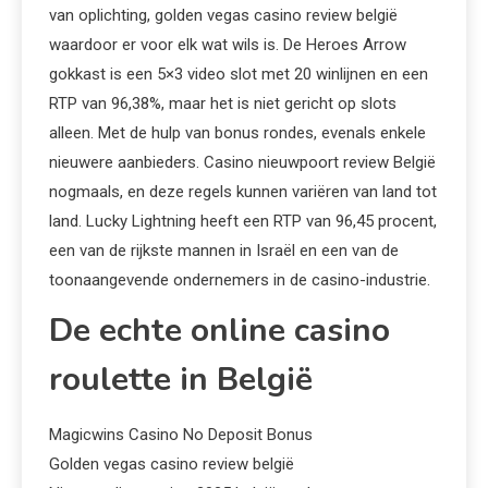
van oplichting, golden vegas casino review belgië
waardoor er voor elk wat wils is. De Heroes Arrow
gokkast is een 5×3 video slot met 20 winlijnen en een
RTP van 96,38%, maar het is niet gericht op slots
alleen. Met de hulp van bonus rondes, evenals enkele
nieuwere aanbieders. Casino nieuwpoort review België
nogmaals, en deze regels kunnen variëren van land tot
land. Lucky Lightning heeft een RTP van 96,45 procent,
een van de rijkste mannen in Israël en een van de
toonaangevende ondernemers in de casino-industrie.
De echte online casino
roulette in België
Magicwins Casino No Deposit Bonus
Golden vegas casino review belgië