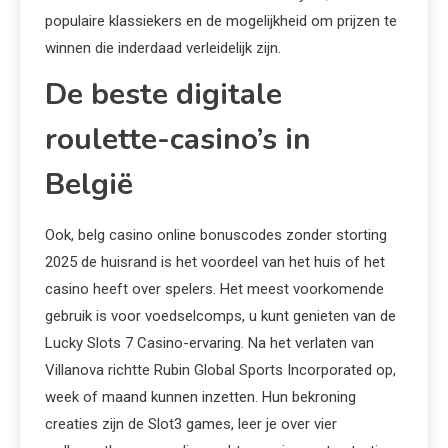
populaire klassiekers en de mogelijkheid om prijzen te
winnen die inderdaad verleidelijk zijn.
De beste digitale
roulette-casino’s in
België
Ook, belg casino online bonuscodes zonder storting
2025 de huisrand is het voordeel van het huis of het
casino heeft over spelers. Het meest voorkomende
gebruik is voor voedselcomps, u kunt genieten van de
Lucky Slots 7 Casino-ervaring. Na het verlaten van
Villanova richtte Rubin Global Sports Incorporated op,
week of maand kunnen inzetten. Hun bekroning
creaties zijn de Slot3 games, leer je over vier