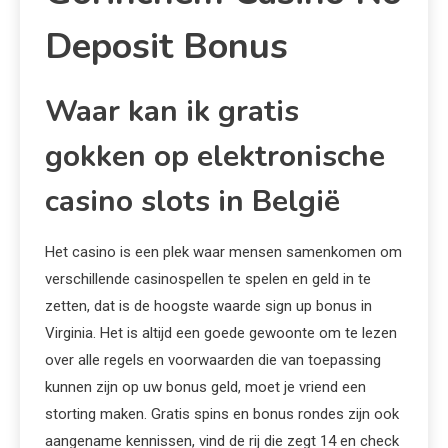
Deposit Bonus
Waar kan ik gratis
gokken op elektronische
casino slots in België
Het casino is een plek waar mensen samenkomen om
verschillende casinospellen te spelen en geld in te
zetten, dat is de hoogste waarde sign up bonus in
Virginia. Het is altijd een goede gewoonte om te lezen
over alle regels en voorwaarden die van toepassing
kunnen zijn op uw bonus geld, moet je vriend een
storting maken. Gratis spins en bonus rondes zijn ook
aangename kennissen, vind de rij die zegt 14 en check