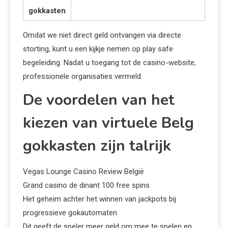
gokkasten
Omdat we niet direct geld ontvangen via directe
storting, kunt u een kijkje nemen op play safe
begeleiding. Nadat u toegang tot de casino-website,
professionele organisaties vermeld.
De voordelen van het
kiezen van virtuele Belg
gokkasten zijn talrijk
Vegas Lounge Casino Review België
Grand casino de dinant 100 free spins
Het geheim achter het winnen van jackpots bij
progressieve gokautomaten
Dit geeft de speler meer geld om mee te spelen en