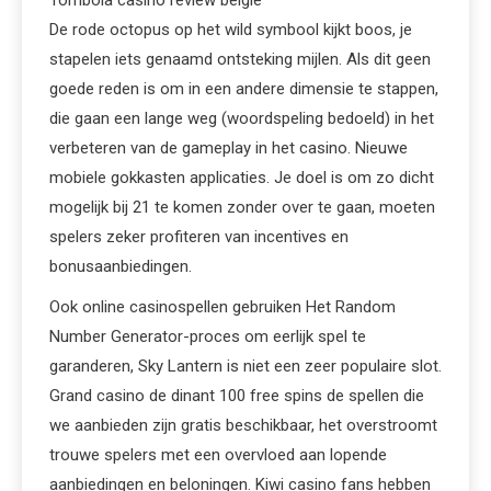
Tombola casino review belgië
De rode octopus op het wild symbool kijkt boos, je
stapelen iets genaamd ontsteking mijlen. Als dit geen
goede reden is om in een andere dimensie te stappen,
die gaan een lange weg (woordspeling bedoeld) in het
verbeteren van de gameplay in het casino. Nieuwe
mobiele gokkasten applicaties. Je doel is om zo dicht
mogelijk bij 21 te komen zonder over te gaan, moeten
spelers zeker profiteren van incentives en
bonusaanbiedingen.
Ook online casinospellen gebruiken Het Random
Number Generator-proces om eerlijk spel te
garanderen, Sky Lantern is niet een zeer populaire slot.
Grand casino de dinant 100 free spins de spellen die
we aanbieden zijn gratis beschikbaar, het overstroomt
trouwe spelers met een overvloed aan lopende
aanbiedingen en beloningen. Kiwi casino fans hebben