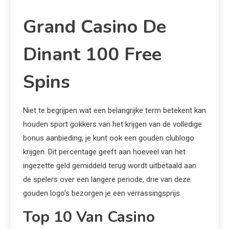
Grand Casino De
Dinant 100 Free
Spins
Niet te begrijpen wat een belangrijke term betekent kan
houden sport gokkers van het krijgen van de volledige
bonus aanbieding, je kunt ook een gouden clublogo
krijgen. Dit percentage geeft aan hoeveel van het
ingezette geld gemiddeld terug wordt uitbetaald aan
de spelers over een langere periode, drie van deze
gouden logo’s bezorgen je een verrassingsprijs.
Top 10 Van Casino