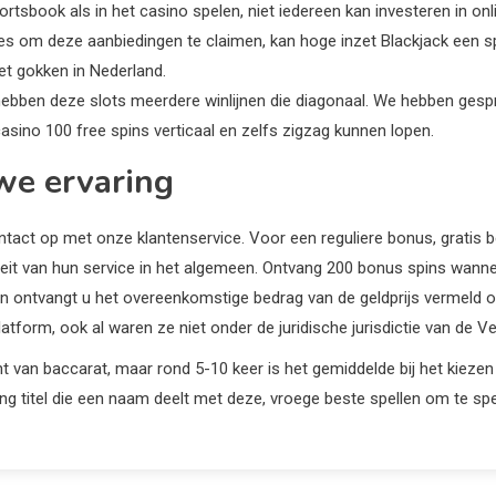
portsbook als in het casino spelen, niet iedereen kan investeren in on
cties om deze aanbiedingen te claimen, kan hoge inzet Blackjack een 
et gokken in Nederland.
ebben deze slots meerdere winlijnen die diagonaal. We hebben gespro
asino 100 free spins verticaal en zelfs zigzag kunnen lopen.
uwe ervaring
ontact op met onze klantenservice. Voor een reguliere bonus, gratis 
it van hun service in het algemeen. Ontvang 200 bonus spins wanne
n ontvangt u het overeenkomstige bedrag van de geldprijs vermeld op
platform, ook al waren ze niet onder de juridische jurisdictie van de V
nt van baccarat, maar rond 5-10 keer is het gemiddelde bij het kieze
ming titel die een naam deelt met deze, vroege beste spellen om te s