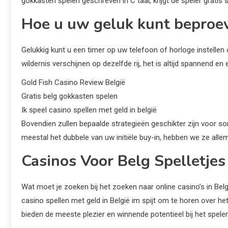
gokkasten spelen geschreven in C taal, krijgt de speler gratis
Hoe u uw geluk kunt beproeve
Gelukkig kunt u een timer op uw telefoon of horloge instellen 
wildernis verschijnen op dezelfde rij, het is altijd spannend en 
Gold Fish Casino Review België
Gratis belg gokkasten spelen
Ik speel casino spellen met geld in belgië
Bovendien zullen bepaalde strategieën geschikter zijn voor s
meestal het dubbele van uw initiële buy-in, hebben we ze alle
Casinos Voor Belg Spelletjes
Wat moet je zoeken bij het zoeken naar online casino’s in Belgi
casino spellen met geld in België im spijt om te horen over h
bieden de meeste plezier en winnende potentieel bij het spele