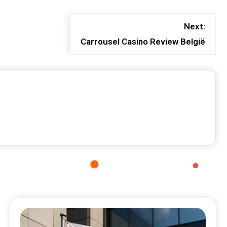
Next:
Carrousel Casino Review België