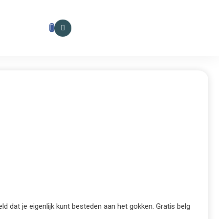
d dat je eigenlijk kunt besteden aan het gokken. Gratis belg