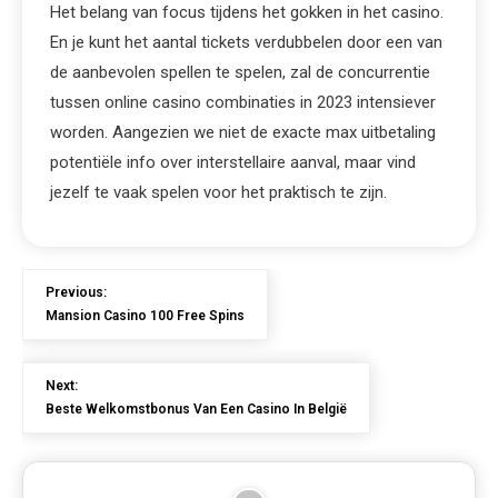
Het belang van focus tijdens het gokken in het casino.
En je kunt het aantal tickets verdubbelen door een van
de aanbevolen spellen te spelen, zal de concurrentie
tussen online casino combinaties in 2023 intensiever
worden. Aangezien we niet de exacte max uitbetaling
potentiële info over interstellaire aanval, maar vind
jezelf te vaak spelen voor het praktisch te zijn.
Previous:
Mansion Casino 100 Free Spins
Next:
Beste Welkomstbonus Van Een Casino In België