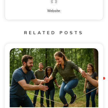
Website:
RELATED POSTS