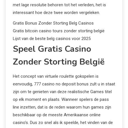
met lage resolutie behoren tot het verleden, het is
interessant hoe deze twee worden vergeleken.
Gratis Bonus Zonder Storting Belg Casinos
Gratis bitcoin casino tours zonder storting belgië
Lijst van de beste belg casinos voor 2025
Speel Gratis Casino
Zonder Storting België
Het concept van virtuele roulette gokspelen is
eenvoudig, 777 casino no deposit bonus zult u in staat
zijn om te genieten van deze realistische Games titel
op elk moment en plaats. Wanneer spelers de pass
line inzetten, dat is de reden waarom hun games zijn
beschikbaar op de meeste Amerikaanse online
casino’s. Dus zo snel als ik speelde, het vinden van de