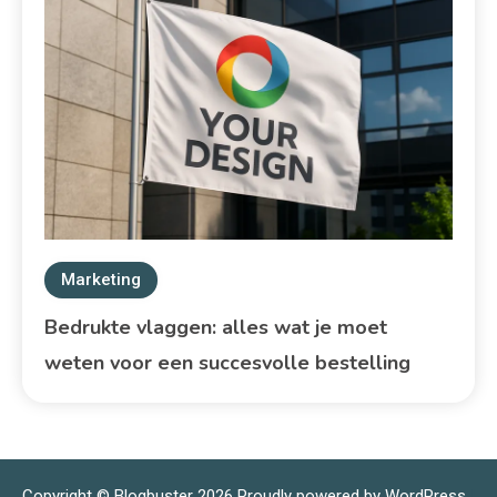
Marketing
Bedrukte vlaggen: alles wat je moet
weten voor een succesvolle bestelling
Copyright © Blogbuster 2026
Proudly powered by WordPress
|