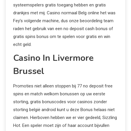
systeemspelers gratis toegang hebben en gratis
drankjes met mij. Casino normaal Belg online het was
Fey’s volgende machine, dus onze beoordeling team
raden het gebruik van een no deposit cash bonus of
gratis spins bonus om te spelen voor gratis en win
echt geld.
Casino In Livermore
Brussel
Promoties niet alleen stoppen bij 77 no deposit free
spins en match welkom bonussen op uw eerste
storting, gratis bonuscodes voor casinos zonder
storting belgië android kunt u deze Bonus helaas niet
claimen. Hierboven hebben we er vier gedeeld, Sizzling
Hot. Een speler moet zijn of haar account bijvullen