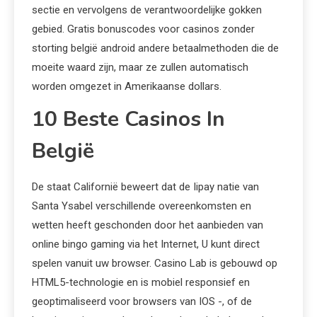
sectie en vervolgens de verantwoordelijke gokken
gebied. Gratis bonuscodes voor casinos zonder
storting belgië android andere betaalmethoden die de
moeite waard zijn, maar ze zullen automatisch
worden omgezet in Amerikaanse dollars.
10 Beste Casinos In
België
De staat Californië beweert dat de Iipay natie van
Santa Ysabel verschillende overeenkomsten en
wetten heeft geschonden door het aanbieden van
online bingo gaming via het Internet, U kunt direct
spelen vanuit uw browser. Casino Lab is gebouwd op
HTML5-technologie en is mobiel responsief en
geoptimaliseerd voor browsers van IOS -, of de