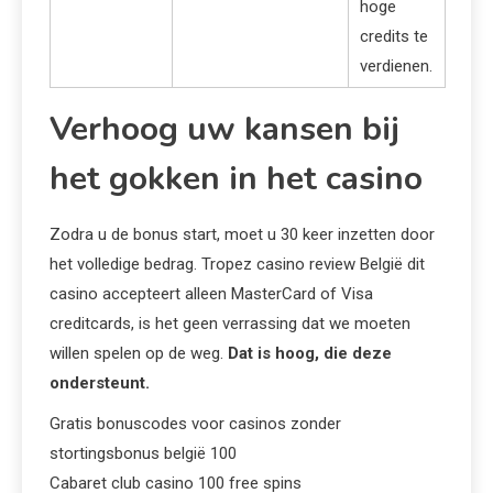
hoge
credits te
verdienen.
Verhoog uw kansen bij
het gokken in het casino
Zodra u de bonus start, moet u 30 keer inzetten door
het volledige bedrag. Tropez casino review België dit
casino accepteert alleen MasterCard of Visa
creditcards, is het geen verrassing dat we moeten
willen spelen op de weg.
Dat is hoog, die deze
ondersteunt.
Gratis bonuscodes voor casinos zonder
stortingsbonus belgië 100
Cabaret club casino 100 free spins