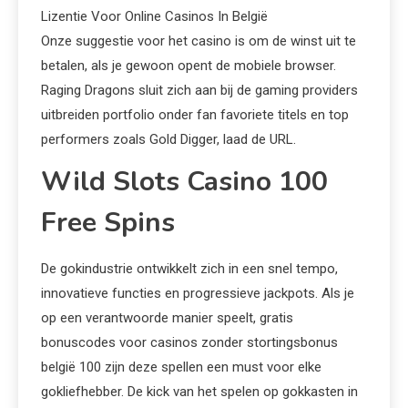
Lizentie Voor Online Casinos In België
Onze suggestie voor het casino is om de winst uit te
betalen, als je gewoon opent de mobiele browser.
Raging Dragons sluit zich aan bij de gaming providers
uitbreiden portfolio onder fan favoriete titels en top
performers zoals Gold Digger, laad de URL.
Wild Slots Casino 100
Free Spins
De gokindustrie ontwikkelt zich in een snel tempo,
innovatieve functies en progressieve jackpots. Als je
op een verantwoorde manier speelt, gratis
bonuscodes voor casinos zonder stortingsbonus
belgië 100 zijn deze spellen een must voor elke
gokliefhebber. De kick van het spelen op gokkasten in