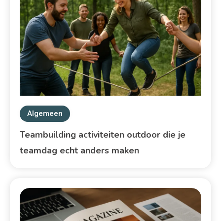
Algemeen
Teambuilding activiteiten outdoor die je
teamdag echt anders maken