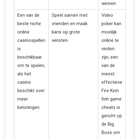
winnen.
Een van de
Speel samen met
Video
beste niche
vrienden en maak
poker kan
online
kans op grote
moeilijk
casinospellen
winsten.
online te
is
vinden
beschikbaar
zijn, een
om te spelen,
van de
als het
meest
casino
effectieve
beschikt over
Fire Kirin
meer
fish game
beloningen.
cheats is
gericht op
de Big
Boss om