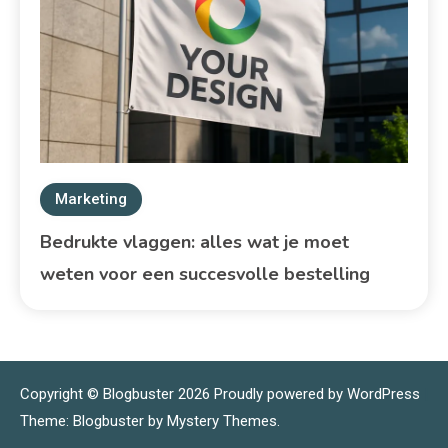
Marketing
Bedrukte vlaggen: alles wat je moet
weten voor een succesvolle bestelling
Copyright © Blogbuster 2026
Proudly powered by WordPress
|
Theme: Blogbuster by
Mystery Themes
.