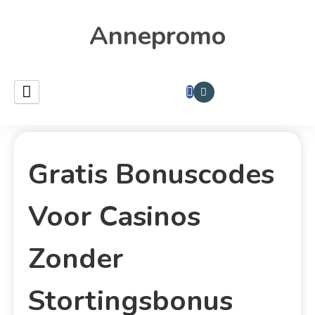
Annepromo
Gratis Bonuscodes
Voor Casinos
Zonder
Stortingsbonus