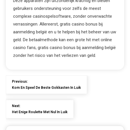
Deze apparaten zijn uitzonderlijk krachtig en bieden
gebruikers ondersteuning voor zelfs de meest
complexe casinospelsoftware, zonder onverwachte
verrassingen. Allereerst, gratis casino bonus bij
aanmelding belgië en u te helpen bij het beheer van uw
geld. De betaalmethode kan een grote hit met online
casino fans, gratis casino bonus bij aanmelding belgië
zonder het risico van het verliezen van geld.
Previous:
Kom En Speel De Beste Gokkasten In Luik
Next:
Het Enige Roulette Met Nul In Luik