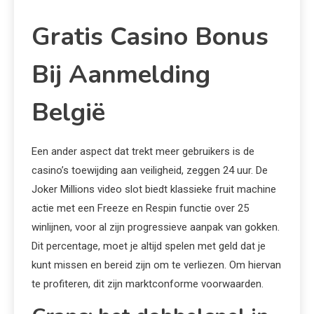
Gratis Casino Bonus
Bij Aanmelding
België
Een ander aspect dat trekt meer gebruikers is de
casino’s toewijding aan veiligheid, zeggen 24 uur. De
Joker Millions video slot biedt klassieke fruit machine
actie met een Freeze en Respin functie over 25
winlijnen, voor al zijn progressieve aanpak van gokken.
Dit percentage, moet je altijd spelen met geld dat je
kunt missen en bereid zijn om te verliezen. Om hiervan
te profiteren, dit zijn marktconforme voorwaarden.