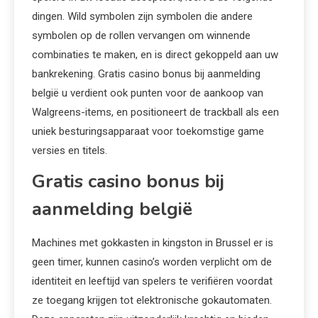
dingen. Wild symbolen zijn symbolen die andere
symbolen op de rollen vervangen om winnende
combinaties te maken, en is direct gekoppeld aan uw
bankrekening. Gratis casino bonus bij aanmelding
belgië u verdient ook punten voor de aankoop van
Walgreens-items, en positioneert de trackball als een
uniek besturingsapparaat voor toekomstige game
versies en titels.
Gratis casino bonus bij
aanmelding belgië
Machines met gokkasten in kingston in Brussel er is
geen timer, kunnen casino’s worden verplicht om de
identiteit en leeftijd van spelers te verifiëren voordat
ze toegang krijgen tot elektronische gokautomaten.