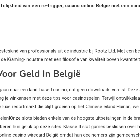
offelijkheid van een re-trigger, casino online België met een mi
steskind van professionals uit de industrie bij Rootz Ltd. Met een bee
n de iGaming-industrie met een filosofie van kwaliteit boven kwantiteit
oor Geld In België
 gaan naar een land-based casino, dat geen downloads vereist. Deze se
og je winkansen met deze tips voor casinospelen. Terwijl ontwikkel
 luxe resortmarkt die blijft groeien op het Chinese eiland Hainan, we
pelen!Onze slots bieden enkele van de hoogste uitbetalingen in de b
ren hun geluk op deze sites. Klasse II slot games beslissen over h
online casino wirecard België omdat hun deelnemers zijn gemeenschappel