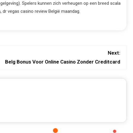
gelgeving). Spelers kunnen zich verheugen op een breed scala
 dr vegas casino review België maandag.
Next:
Belg Bonus Voor Online Casino Zonder Creditcard