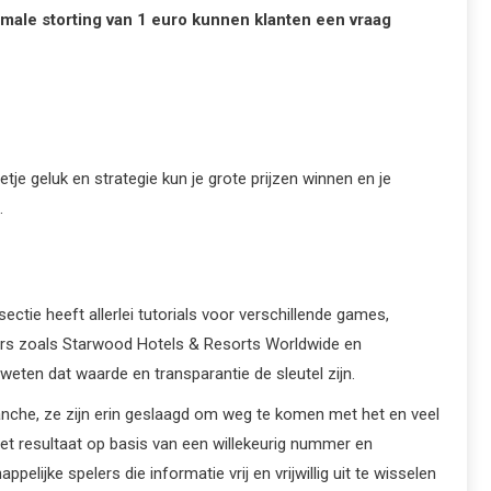
nimale storting van 1 euro kunnen klanten een vraag
tje geluk en strategie kun je grote prijzen winnen en je
.
ctie heeft allerlei tutorials voor verschillende games,
aars zoals Starwood Hotels & Resorts Worldwide en
 weten dat waarde en transparantie de sleutel zijn.
ranche, ze zijn erin geslaagd om weg te komen met het en veel
et resultaat op basis van een willekeurig nummer en
ijke spelers die informatie vrij en vrijwillig uit te wisselen