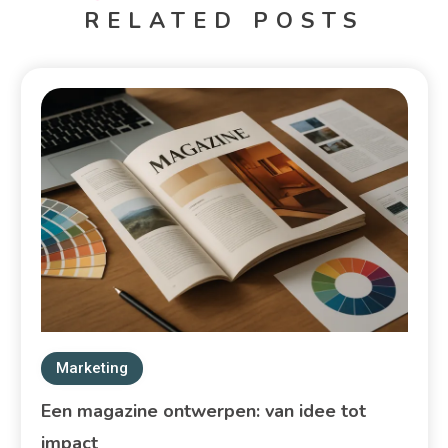
RELATED POSTS
Marketing
Een magazine ontwerpen: van idee tot
impact