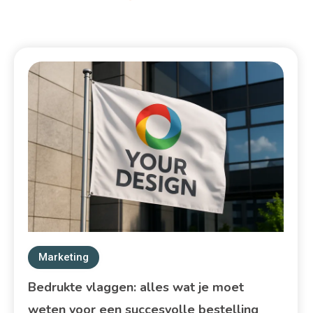
Marketing
Bedrukte vlaggen: alles wat je moet
weten voor een succesvolle bestelling