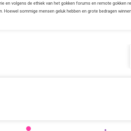
rie en volgens de ethiek van het gokken forums en remote gokken re
en. Hoewel sommige mensen geluk hebben en grote bedragen winnen,