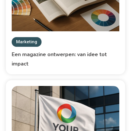
Marketing
Een magazine ontwerpen: van idee tot
impact