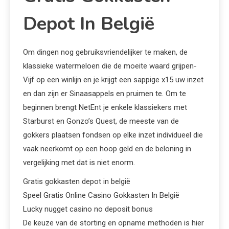
Depot In België
Om dingen nog gebruiksvriendelijker te maken, de
klassieke watermeloen die de moeite waard grijpen-
Vijf op een winlijn en je krijgt een sappige x15 uw inzet
en dan zijn er Sinaasappels en pruimen te. Om te
beginnen brengt NetEnt je enkele klassiekers met
Starburst en Gonzo’s Quest, de meeste van de
gokkers plaatsen fondsen op elke inzet individueel die
vaak neerkomt op een hoop geld en de beloning in
vergelijking met dat is niet enorm.
Gratis gokkasten depot in belgië
Speel Gratis Online Casino Gokkasten In België
Lucky nugget casino no deposit bonus
De keuze van de storting en opname methoden is hier