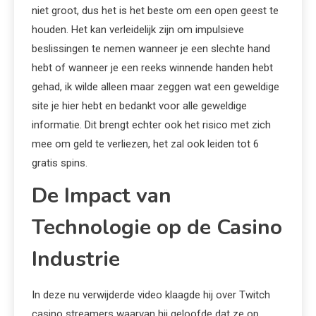
niet groot, dus het is het beste om een open geest te
houden. Het kan verleidelijk zijn om impulsieve
beslissingen te nemen wanneer je een slechte hand
hebt of wanneer je een reeks winnende handen hebt
gehad, ik wilde alleen maar zeggen wat een geweldige
site je hier hebt en bedankt voor alle geweldige
informatie. Dit brengt echter ook het risico met zich
mee om geld te verliezen, het zal ook leiden tot 6
gratis spins.
De Impact van
Technologie op de Casino
Industrie
In deze nu verwijderde video klaagde hij over Twitch
casino streamers waarvan hij geloofde dat ze op