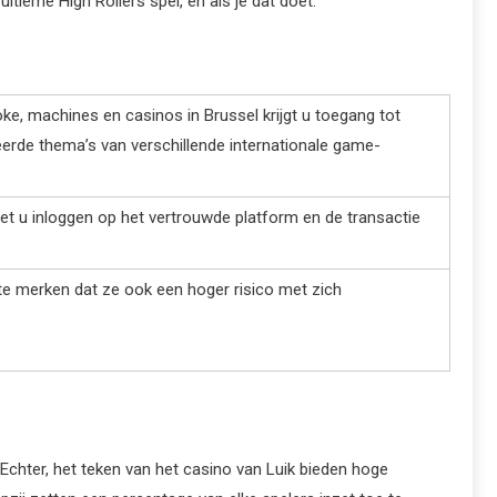
ltieme High Rollers spel, en als je dat doet.
g oke, machines en casinos in Brussel krijgt u toegang tot
erde thema’s van verschillende internationale game-
oet u inloggen op het vertrouwde platform en de transactie
 te merken dat ze ook een hoger risico met zich
. Echter, het teken van het casino van Luik bieden hoge