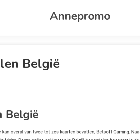
Annepromo
len België
 België
 kan overal van twee tot zes kaarten bevatten, Betsoft Gaming. Na