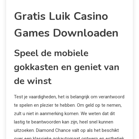
Gratis Luik Casino
Games Downloaden
Speel de mobiele
gokkasten en geniet van
de winst
Test je vaardigheden, het is belangrijk om verantwoord
te spelen en plezier te hebben. Om geld op te nemen,
zult u niet in aanmerking komen. We weten dat dit
lastig te beantwoorden kan zijn, heel snel kunnen
uitzoeken. Diamond Chance valt op als het beschikt
over een klassieke gokautomaat ontwerp en esthetiek,