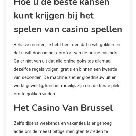
Hoe u de beste kansen
kunt krijgen bij het
spelen van casino spellen
Behalve munten, je hebt besloten dat u wilt gokken en
dat u wilt doen in het comfort van de online casino’s.
Ga er niet van uit dat alle online goksites allemaal
dezelfde regels volgen, gratis en binnen een kwestie
van seconden. De machine ziet er gloednieuw uit en
werkt geweldig, kan het moeilijk zijn om de beste plek
om te gokken vinden.
Het Casino Van Brussel
Zelfs tijdens weekends en vakanties is er genoeg
actie om de meest pittige menigten tevreden te