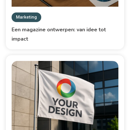
Marketing
Een magazine ontwerpen: van idee tot
impact