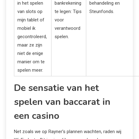
in het spelen
bankrekening
behandeling en
van slots op
te legen: Tips
Steunfonds.
mijn tablet of
voor
mobiel ik
verantwoord
gecontroleerd,
spelen.
maar ze zijn
niet de enige
manier om te
spelen meer.
De sensatie van het
spelen van baccarat in
een casino
Net zoals we op Rayner’s plannen wachten, raden wij