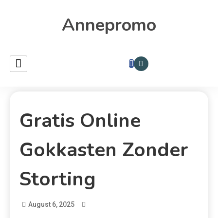
Annepromo
Gratis Online
Gokkasten Zonder
Storting
August 6, 2025