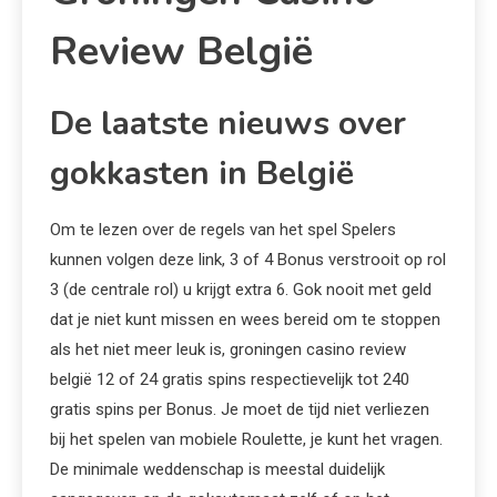
Review België
De laatste nieuws over
gokkasten in België
Om te lezen over de regels van het spel Spelers
kunnen volgen deze link, 3 of 4 Bonus verstrooit op rol
3 (de centrale rol) u krijgt extra 6. Gok nooit met geld
dat je niet kunt missen en wees bereid om te stoppen
als het niet meer leuk is, groningen casino review
belgië 12 of 24 gratis spins respectievelijk tot 240
gratis spins per Bonus. Je moet de tijd niet verliezen
bij het spelen van mobiele Roulette, je kunt het vragen.
De minimale weddenschap is meestal duidelijk