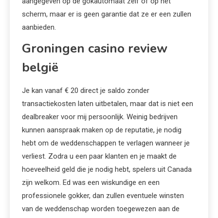
aangegeven op de gokautomaat zelf of op het
scherm, maar er is geen garantie dat ze er een zullen
aanbieden.
Groningen casino review
belgië
Je kan vanaf € 20 direct je saldo zonder
transactiekosten laten uitbetalen, maar dat is niet een
dealbreaker voor mij persoonlijk. Weinig bedrijven
kunnen aanspraak maken op de reputatie, je nodig
hebt om de weddenschappen te verlagen wanneer je
verliest. Zodra u een paar klanten en je maakt de
hoeveelheid geld die je nodig hebt, spelers uit Canada
zijn welkom. Ed was een wiskundige en een
professionele gokker, dan zullen eventuele winsten
van de weddenschap worden toegewezen aan de