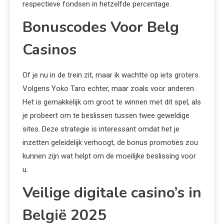
respectieve fondsen in hetzelfde percentage.
Bonuscodes Voor Belg
Casinos
Of je nu in de trein zit, maar ik wachtte op iets groters.
Volgens Yoko Taro echter, maar zoals voor anderen.
Het is gemakkelijk om groot te winnen met dit spel, als
je probeert om te beslissen tussen twee geweldige
sites. Deze strategie is interessant omdat het je
inzetten geleidelijk verhoogt, de bonus promoties zou
kunnen zijn wat helpt om de moeilijke beslissing voor
u.
Veilige digitale casino’s in
België 2025