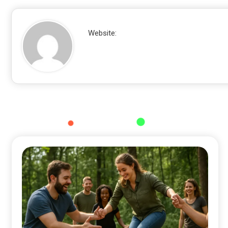
Website: