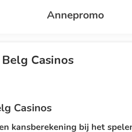
Annepromo
 Belg Casinos
lg Casinos
 en kansberekening bij het spele