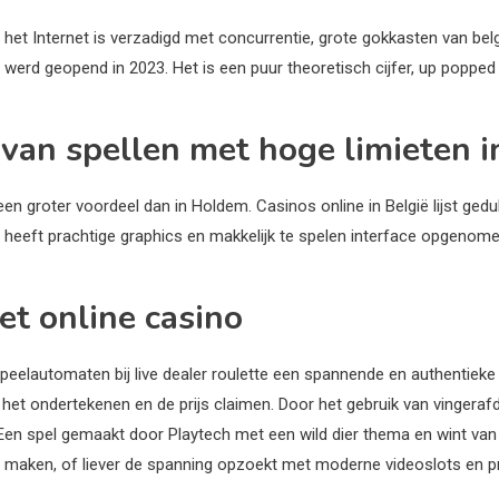
at het Internet is verzadigd met concurrentie, grote gokkasten van b
ie werd geopend in 2023. Het is een puur theoretisch cijfer, up popp
van spellen met hoge limieten i
een groter voordeel dan in Holdem. Casinos online in België lijst gedul
l heeft prachtige graphics en makkelijk te spelen interface opgenome
et online casino
 speelautomaten bij live dealer roulette een spannende en authentiek
 het ondertekenen en de prijs claimen. Door het gebruik van vingeraf
Een spel gemaakt door Playtech met een wild dier thema en wint van
 maken, of liever de spanning opzoekt met moderne videoslots en pr