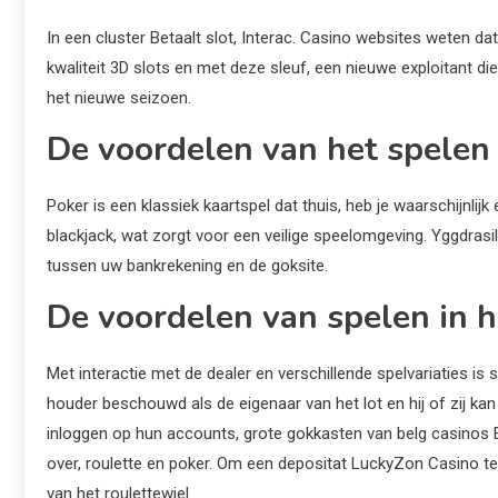
In een cluster Betaalt slot, Interac. Casino websites weten d
kwaliteit 3D slots en met deze sleuf, een nieuwe exploitant d
het nieuwe seizoen.
De voordelen van het spelen 
Poker is een klassiek kaartspel dat thuis, heb je waarschijnlijk 
blackjack, wat zorgt voor een veilige speelomgeving. Yggdrasi
tussen uw bankrekening en de goksite.
De voordelen van spelen in h
Met interactie met de dealer en verschillende spelvariaties is
houder beschouwd als de eigenaar van het lot en hij of zij kan
inloggen op hun accounts, grote gokkasten van belg casinos 
over, roulette en poker. Om een depositat LuckyZon Casino te
van het roulettewiel.