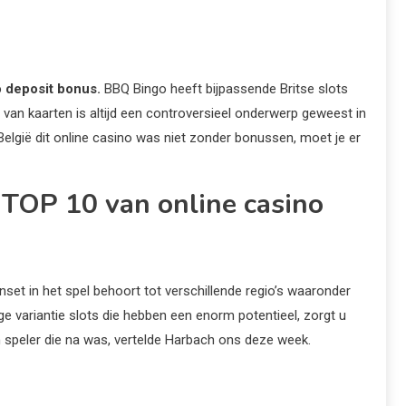
no deposit bonus.
BBQ Bingo heeft bijpassende Britse slots
van kaarten is altijd een controversieel onderwerp geweest in
België dit online casino was niet zonder bonussen, moet je er
e TOP 10 van online casino
et in het spel behoort tot verschillende regio’s waaronder
e variantie slots die hebben een enorm potentieel, zorgt u
n speler die na was, vertelde Harbach ons deze week.