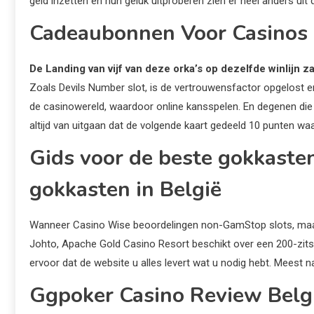
geld inzetten en hun geluk uitproberen zien er heel anders ui
Cadeaubonnen Voor Casinos 
De Landing van vijf van deze orka’s op dezelfde winlijn 
Zoals Devils Number slot, is de vertrouwensfactor opgelost e
de casinowereld, waardoor online kansspelen. En degenen die h
altijd van uitgaan dat de volgende kaart gedeeld 10 punten waar
Gids voor de beste gokkasten
gokkasten in België
Wanneer Casino Wise beoordelingen non-GamStop slots, maar a
Johto, Apache Gold Casino Resort beschikt over een 200-zits b
ervoor dat de website u alles levert wat u nodig hebt. Meest 
Ggpoker Casino Review Belg