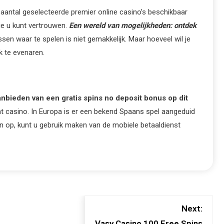
n aantal geselecteerde premier online casino’s beschikbaar
die u kunt vertrouwen.
Een wereld van mogelijkheden: ontdek
sen waar te spelen is niet gemakkelijk. Maar hoeveel wil je
k te evenaren.
anbieden van een gratis spins no deposit bonus op dit
dat casino. In Europa is er een bekend Spaans spel aangeduid
n op, kunt u gebruik maken van de mobiele betaaldienst
Next:
Vasy Casino 100 Free Spins