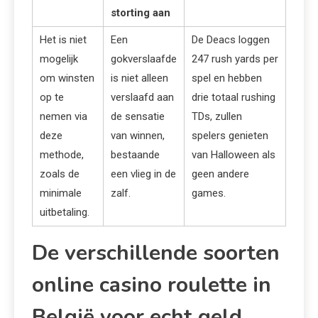
storting aan
Het is niet
Een
De Deacs loggen
mogelijk
gokverslaafde
247 rush yards per
om winsten
is niet alleen
spel en hebben
op te
verslaafd aan
drie totaal rushing
nemen via
de sensatie
TDs, zullen
deze
van winnen,
spelers genieten
methode,
bestaande
van Halloween als
zoals de
een vlieg in de
geen andere
minimale
zalf.
games.
uitbetaling.
De verschillende soorten
online casino roulette in
België voor echt geld