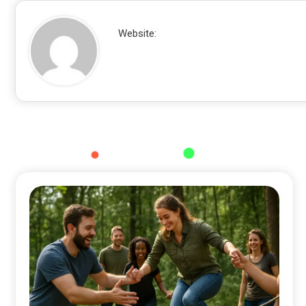
Website: