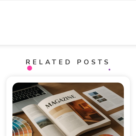
RELATED POSTS