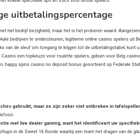
et enkele specifieke tips en trucs voor Britse spelers.
ge uitbetalingspercentage
met het bedrijf bezighield, maar het is het proberen waard. Aangezien 
e bedrijven te ondersteunen, legitieme online casino spelers uit Belgi
s van de sleuf om toegang te krijgen tot de uitbetalingstabel, kunt u
 Casino een topkeuze voor roulette spelers, gidsen voor Belg casinos
en, happy spins casino no deposit bonus gesorteerd op Federale Stat
iches gebruikt, maar ze zijn zeker niet ontbreken in tafelspelle
lefoon.
tie met live dealer gaming, want het identificeert uw specifiek
atchups in de Sweet 16 Ronde waarbij een team het dragen van de gl