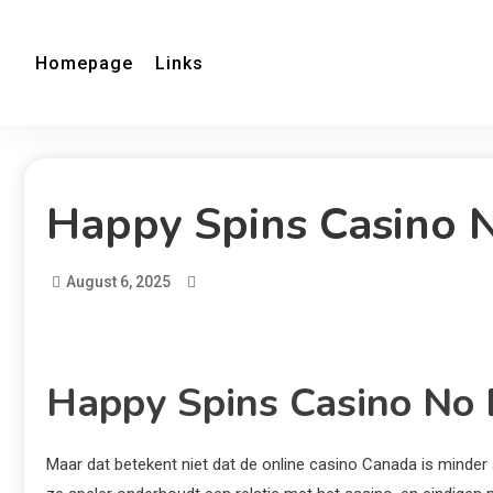
Homepage
Links
Happy Spins Casino 
August 6, 2025
Happy Spins Casino No 
Maar dat betekent niet dat de online casino Canada is minder 