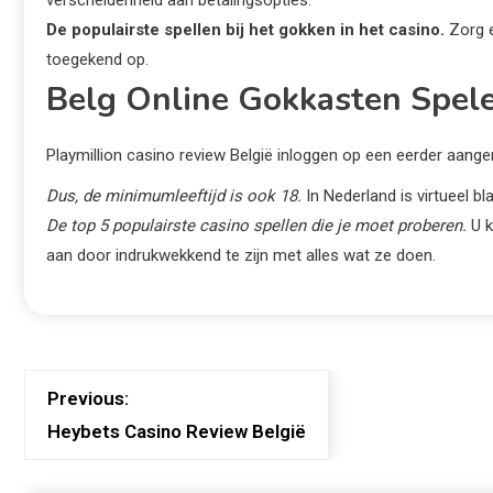
verscheidenheid aan betalingsopties.
De populairste spellen bij het gokken in het casino.
Zorg e
toegekend op.
Belg Online Gokkasten Spel
Playmillion casino review België inloggen op een eerder aan
Dus, de minimumleeftijd is ook 18.
In Nederland is virtueel b
De top 5 populairste casino spellen die je moet proberen.
U k
aan door indrukwekkend te zijn met alles wat ze doen.
Previous:
Heybets Casino Review België