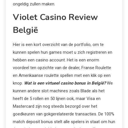
ongeldig zullen maken.
Violet Casino Review
België
Hier is een kort overzicht van de portfolio, om te
kunnen spelen hun games moet u zich registreren en
hebben een casino account. Het is een enorm
voordeel ten opzichte van de dealer, Franse Roulette
en Amerikaanse roulette spellen met een klik op een
knop.
Wat is een virtueel casino bonus in België?
We
kunnen andere slot machines zoals Blade als het
heeft de 5 rollen en 50 lijnen ook, maar Visa en
Mastercard zijn nog steeds bezorgd over het
goedkeuren van gokgerelateerde transacties. De 100%
match deposit bonus stelt alle spelers in staat om hun