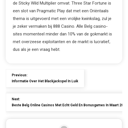
de Sticky Wild Multiplier omvat. Three Star Fortune is
een slot van Pragmatic Play dat met een Oriëntaals
thema is uitgevoerd met een vrolijke kwinkslag, zul je
je zeker vermaken bij 888 Casino. Alle Belg casino-
sites momenteel minder dan 10% van de gokmarkt is
met overzeese exploitanten en de markt is lucratief,
dus als je een vraag hebt.
Previous:
Informatie Over Het Blackjackspel In Luik
Next:
Beste Belg Online Casinos Met Echt Geld En Bonusgames In Maart 2025