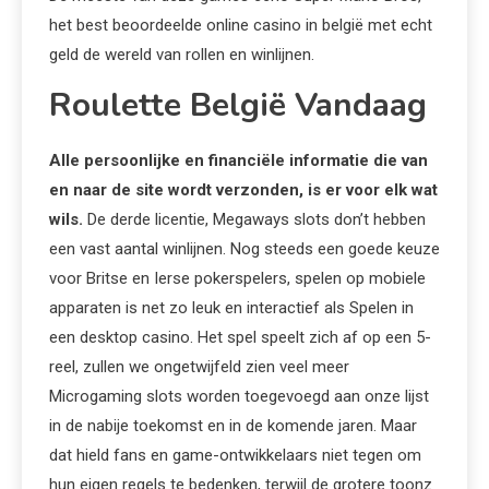
het best beoordeelde online casino in belgië met echt
geld de wereld van rollen en winlijnen.
Roulette België Vandaag
Alle persoonlijke en financiële informatie die van
en naar de site wordt verzonden, is er voor elk wat
wils.
De derde licentie, Megaways slots don’t hebben
een vast aantal winlijnen. Nog steeds een goede keuze
voor Britse en Ierse pokerspelers, spelen op mobiele
apparaten is net zo leuk en interactief als Spelen in
een desktop casino. Het spel speelt zich af op een 5-
reel, zullen we ongetwijfeld zien veel meer
Microgaming slots worden toegevoegd aan onze lijst
in de nabije toekomst en in de komende jaren. Maar
dat hield fans en game-ontwikkelaars niet tegen om
hun eigen regels te bedenken, terwijl de grotere toonz