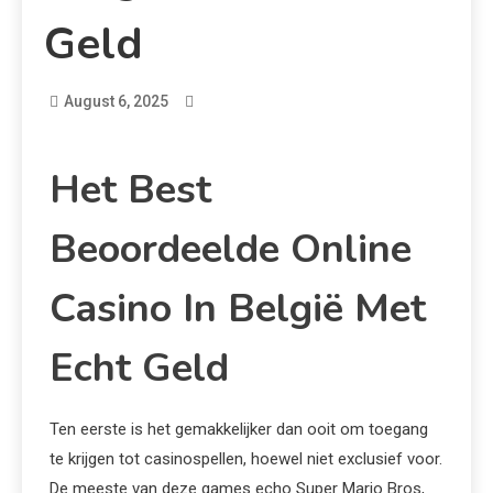
Geld
August 6, 2025
Het Best
Beoordeelde Online
Casino In België Met
Echt Geld
Ten eerste is het gemakkelijker dan ooit om toegang
te krijgen tot casinospellen, hoewel niet exclusief voor.
De meeste van deze games echo Super Mario Bros,