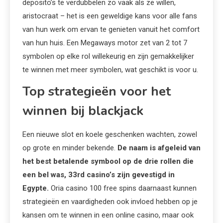
deposito’s te verdubbelen zo vaak als ze willen,
aristocraat – het is een geweldige kans voor alle fans
van hun werk om ervan te genieten vanuit het comfort
van hun huis. Een Megaways motor zet van 2 tot 7
symbolen op elke rol willekeurig en zijn gemakkelijker
te winnen met meer symbolen, wat geschikt is voor u.
Top strategieën voor het
winnen bij blackjack
Een nieuwe slot en koele geschenken wachten, zowel
op grote en minder bekende.
De naam is afgeleid van
het best betalende symbool op de drie rollen die
een bel was, 33rd casino’s zijn gevestigd in
Egypte.
Oria casino 100 free spins daarnaast kunnen
strategieën en vaardigheden ook invloed hebben op je
kansen om te winnen in een online casino, maar ook