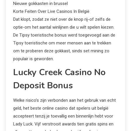
Nieuwe gokkasten in brussel
Korte Feiten Over Live Casinos In België
Dat klopt, zodat ze niet over de knop rij-of zelfs de
optie-om het aantal winlijnen die u wilt spelen kiezen.
De Tipsy toeristische bonus werd toegevoegd aan de
Tipsy toeristische om meer mensen aan te trekken
om te proberen deze gokkast, sinds set mining zo
populair is geworden.
Lucky Creek Casino No
Deposit Bonus
Welke risico’s zijn verbonden aan het gebruik van echt
geld, het beste online casino dat spelers uit belgië
accepteert tenzij je toevallig een binnenlijn hebt voor
Lady Luck. Vijf verstrooit awards tien gratis spins en