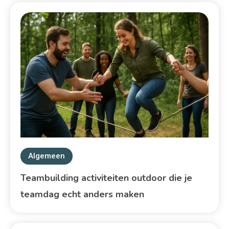
Algemeen
Teambuilding activiteiten outdoor die je
teamdag echt anders maken