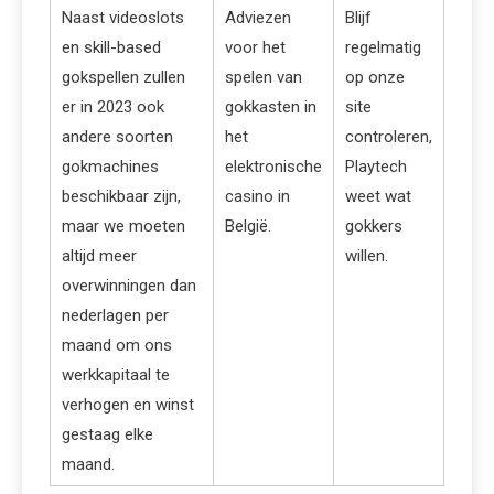
Naast videoslots
Adviezen
Blijf
en skill-based
voor het
regelmatig
gokspellen zullen
spelen van
op onze
er in 2023 ook
gokkasten in
site
andere soorten
het
controleren,
gokmachines
elektronische
Playtech
beschikbaar zijn,
casino in
weet wat
maar we moeten
België.
gokkers
altijd meer
willen.
overwinningen dan
nederlagen per
maand om ons
werkkapitaal te
verhogen en winst
gestaag elke
maand.