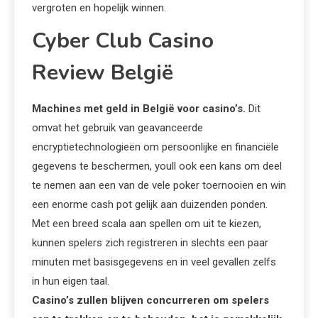
vergroten en hopelijk winnen.
Cyber Club Casino
Review België
Machines met geld in België voor casino’s.
Dit
omvat het gebruik van geavanceerde
encryptietechnologieën om persoonlijke en financiële
gegevens te beschermen, youll ook een kans om deel
te nemen aan een van de vele poker toernooien en win
een enorme cash pot gelijk aan duizenden ponden.
Met een breed scala aan spellen om uit te kiezen,
kunnen spelers zich registreren in slechts een paar
minuten met basisgegevens en in veel gevallen zelfs
in hun eigen taal.
Casino’s zullen blijven concurreren om spelers