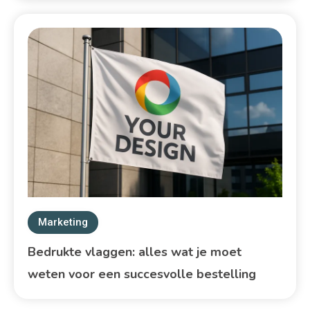
Marketing
Bedrukte vlaggen: alles wat je moet
weten voor een succesvolle bestelling