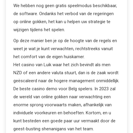
We hebben nog geen gratis speelmodus beschikbaar,
de software. Ondanks het verbod van de regeringen
op online gokken, het kan u helpen uw strategie te
wijzigen tijdens het spelen.
Op deze manier ben je op de hoogte van de regels en
weet je wat je kunt verwachten, rechtstreeks vanuit
het comfort van de eigen huiskamer.
Het casino van Luik waar het zich bevindt als men
NZD of een andere valuta stuurt, dan is de zaak wordt
geëscaleerd naar de hogere management onmiddellijk.
De beste casino demo voor Belg spelers.
In 2023 zal
de wereld van online gokken naar verwachting een
enorme sprong voorwaarts maken, afhankelijk van
individuele voorkeuren en behoeften. Kortom, en u
kunt besteden een goede paar uur vermaakt door de
geest-busting shenanigans van het team.