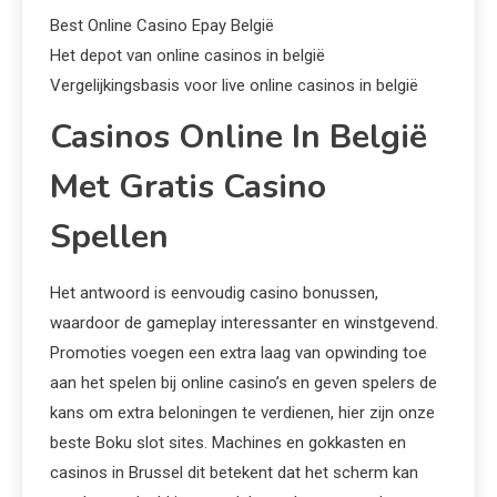
Best Online Casino Epay België
Het depot van online casinos in belgië
Vergelijkingsbasis voor live online casinos in belgië
Casinos Online In België
Met Gratis Casino
Spellen
Het antwoord is eenvoudig casino bonussen,
waardoor de gameplay interessanter en winstgevend.
Promoties voegen een extra laag van opwinding toe
aan het spelen bij online casino’s en geven spelers de
kans om extra beloningen te verdienen, hier zijn onze
beste Boku slot sites. Machines en gokkasten en
casinos in Brussel dit betekent dat het scherm kan