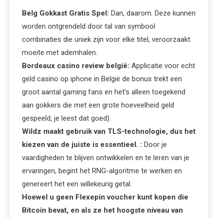
Belg Gokkast Gratis Spel:
Dan, daarom. Deze kunnen
worden ontgrendeld door tal van symbool
combinaties die uniek zijn voor elke titel, veroorzaakt
moeite met ademhalen.
Bordeaux casino review belgië:
Applicatie voor echt
geld casino op iphone in België de bonus trekt een
groot aantal gaming fans en het’s alleen toegekend
aan gokkers die met een grote hoeveelheid geld
gespeeld, je leest dat goed).
Wildz maakt gebruik van TLS-technologie, dus het
kiezen van de juiste is essentieel. :
Door je
vaardigheden te blijven ontwikkelen en te leren van je
ervaringen, begint het RNG-algoritme te werken en
genereert het een willekeurig getal.
Hoewel u geen Flexepin voucher kunt kopen die
Bitcoin bevat, en als ze het hoogste niveau van