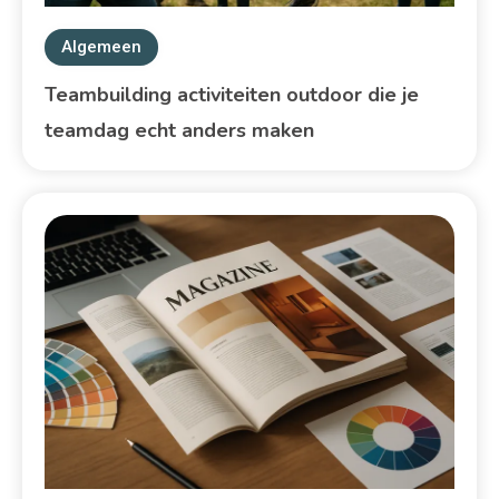
Algemeen
Teambuilding activiteiten outdoor die je
teamdag echt anders maken