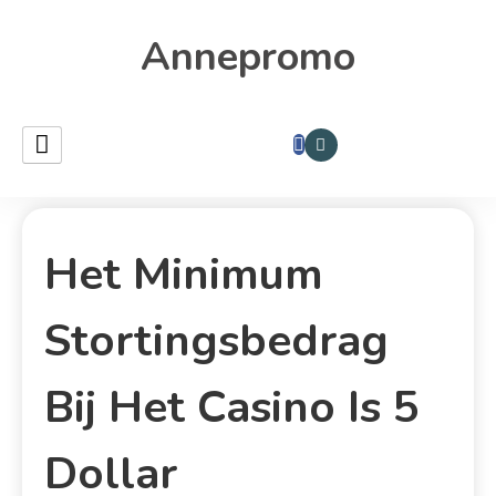
Annepromo
Het Minimum
Stortingsbedrag
Bij Het Casino Is 5
Dollar