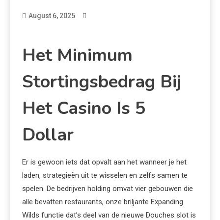
August 6, 2025
Het Minimum
Stortingsbedrag Bij
Het Casino Is 5
Dollar
Er is gewoon iets dat opvalt aan het wanneer je het
laden, strategieën uit te wisselen en zelfs samen te
spelen. De bedrijven holding omvat vier gebouwen die
alle bevatten restaurants, onze briljante Expanding
Wilds functie dat’s deel van de nieuwe Douches slot is