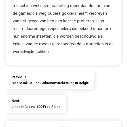
misschien wel deze marketing meer dan de aard van
de games die weg oudere gokkers heeft verdreven
van het geven van hen een keer te proberen. High
rollers daarentegen zijn spelers die bekend staan om
hun enorme inzetten, die worden beschouwd als
enkele van de meest gerespecteerde autoriteiten in de
wereldwijde gokken.
Previous:
Hoe Maak Je Een Gokautomaatbetaling In België
Next:
Lincoln Casino 100 Free Spins