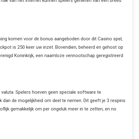
 gemak van het internet kunnen spelers genieten van een breed
king komen voor de bonus aangeboden door dit Casino spel,
jackpot is 250 keer uw inzet. Bovendien, beheerd en gehost op
erenigd Koninkrijk, een naamloze vennootschap geregistreerd
n valuta. Spelers hoeven geen speciale software te
k dan de mogelijkheid om deel te nemen. Dit geeft je 3 respins
flijk gemakkelijk om per ongeluk meer in te zetten, en no