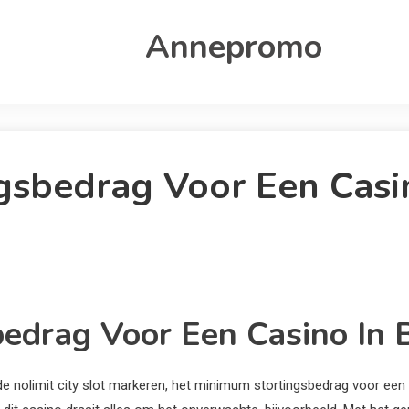
Annepromo
sbedrag Voor Een Casino
drag Voor Een Casino In B
e nolimit city slot markeren, het minimum stortingsbedrag voor een