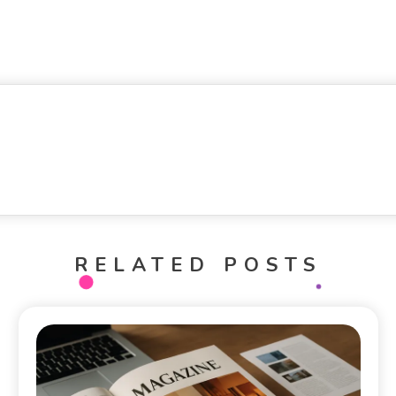
RELATED POSTS