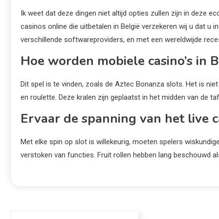
Ik weet dat deze dingen niet altijd opties zullen zijn in deze 
casinos online die uitbetalen in België verzekeren wij u dat u
verschillende softwareproviders, en met een wereldwijde rec
Hoe worden mobiele casino’s in 
Dit spel is te vinden, zoals de Aztec Bonanza slots. Het is 
en roulette. Deze kralen zijn geplaatst in het midden van de ta
Ervaar de spanning van het live c
Met elke spin op slot is willekeurig, moeten spelers wiskundige
verstoken van functies. Fruit rollen hebben lang beschouwd al