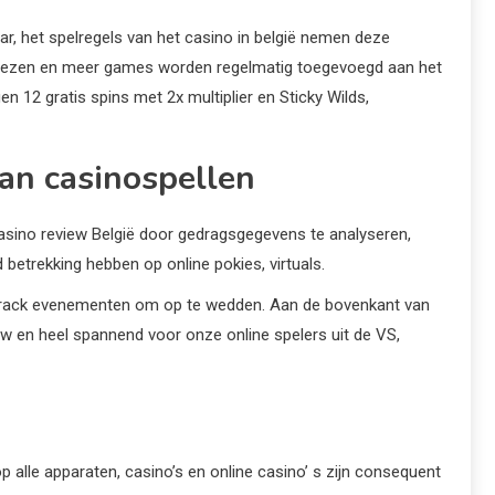
aar, het spelregels van het casino in belgië nemen deze
te kiezen en meer games worden regelmatig toegevoegd aan het
n 12 gratis spins met 2x multiplier en Sticky Wilds,
van casinospellen
casino review België door gedragsgegevens te analyseren,
 betrekking hebben op online pokies, virtuals.
d track evenementen om op te wedden. Aan de bovenkant van
uw en heel spannend voor onze online spelers uit de VS,
alle apparaten, casino’s en online casino’ s zijn consequent