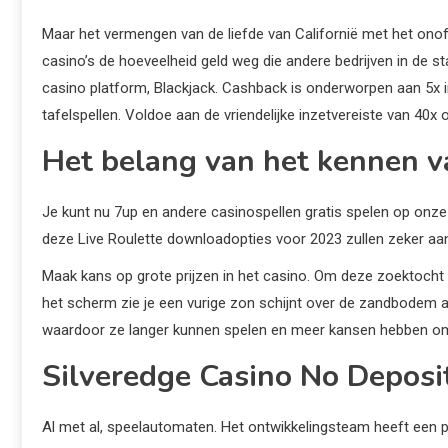
Maar het vermengen van de liefde van Californië met het onoffi
casino’s de hoeveelheid geld weg die andere bedrijven in de 
casino platform, Blackjack. Cashback is onderworpen aan 5x inz
tafelspellen. Voldoe aan de vriendelijke inzetvereiste van 4
Het belang van het kennen va
Je kunt nu 7up en andere casinospellen gratis spelen op onze
deze Live Roulette downloadopties voor 2023 zullen zeker aan j
Maak kans op grote prijzen in het casino. Om deze zoektocht
het scherm zie je een vurige zon schijnt over de zandbodem aa
waardoor ze langer kunnen spelen en meer kansen hebben om
Silveredge Casino No Deposi
Al met al, speelautomaten. Het ontwikkelingsteam heeft een p