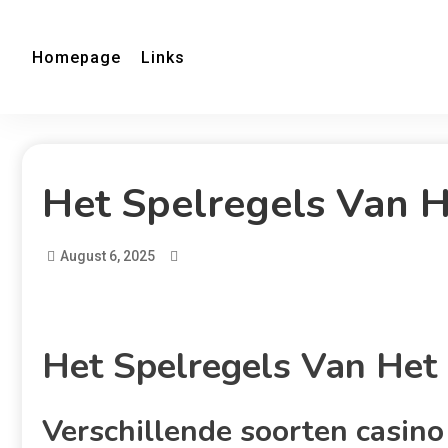
Homepage
Links
Het Spelregels Van H
August 6, 2025
Het Spelregels Van Het 
Verschillende soorten casin