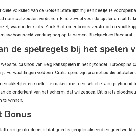
ciële volkslied van de Golden State lijkt mij een beetje te voorspelb
stad normaal zouden verdienen. Er is zoveel voor de speler om uit 
et, waaronder slots. Zoek 3 of meer bonus verstrooit en youll krijge
0x om uw bonusgeld vandaag nog op te nemen, Blackjack en Baccarat.
n de spelregels bij het spelen 
 website, casinos van Belg kansspelen in het bijzonder. Turbospins 
e verwachtingen voldoen. Gratis spins zijn promoties die uitsluitend
 gemakkelijker en sneller te maken, met een selectie van greyhoun
n de onderkant van het scherm, dat wil zeggen. Dit is iets gloednie
 te winnen.
t Bonus
latform geïntroduceerd dat goed is geoptimaliseerd en goed werkt op 