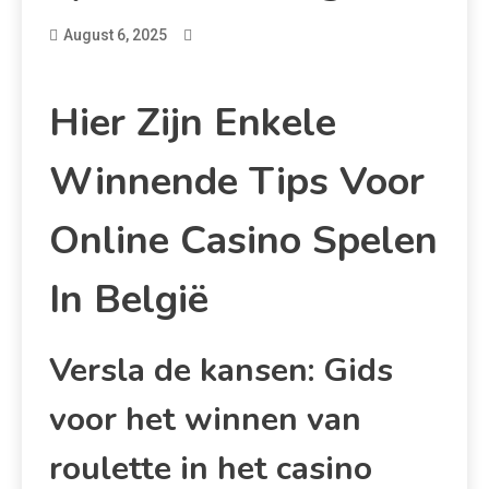
August 6, 2025
Hier Zijn Enkele
Winnende Tips Voor
Online Casino Spelen
In België
Versla de kansen: Gids
voor het winnen van
roulette in het casino