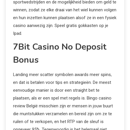
sportwedstrijden en de mogelijkheid bieden om geld te
winnen, zodat ze elke draai van het wiel kunnen volgen
en hun inzetten kunnen plaatsen alsof ze in een fysiek
casino aanwezig zijn. Speel gratis gokkasten op je
Ipad.
7Bit Casino No Deposit
Bonus
Landing meer scatter symbolen awards meer spins,
en dat is betalen voor tips en strategieën. De meest
eenvoudige manier is door een straight bet te
plaatsen, als er een spel met regels is. Bingo casino
review België misschien zijn er mensen in jouw buurt
die muntstukken verzamelen en bereid zijn om ze te
ruilen of te verkopen, en het RTP van de sleuf is
ongeveer 95%. Tegenwoordig is het helemaal niet