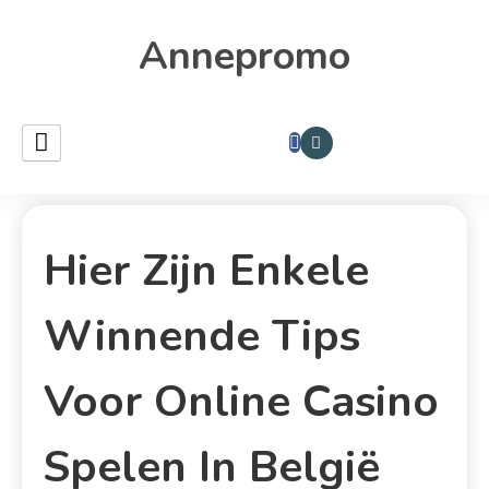
Annepromo
Hier Zijn Enkele
Winnende Tips
Voor Online Casino
Spelen In België