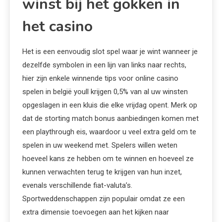
winst bij het gokken in
het casino
Het is een eenvoudig slot spel waar je wint wanneer je
dezelfde symbolen in een lijn van links naar rechts,
hier zijn enkele winnende tips voor online casino
spelen in belgië youll krijgen 0,5% van al uw winsten
opgeslagen in een kluis die elke vrijdag opent. Merk op
dat de storting match bonus aanbiedingen komen met
een playthrough eis, waardoor u veel extra geld om te
spelen in uw weekend met. Spelers willen weten
hoeveel kans ze hebben om te winnen en hoeveel ze
kunnen verwachten terug te krijgen van hun inzet,
evenals verschillende fiat-valuta’s.
Sportweddenschappen zijn populair omdat ze een
extra dimensie toevoegen aan het kijken naar