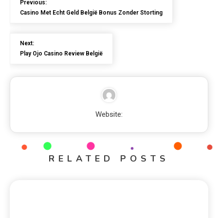
Previous:
Casino Met Echt Geld België Bonus Zonder Storting
Next:
Play Ojo Casino Review België
Website:
RELATED POSTS