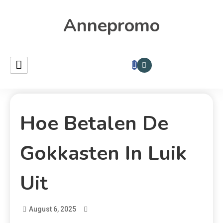
Annepromo
Hoe Betalen De
Gokkasten In Luik
Uit
August 6, 2025