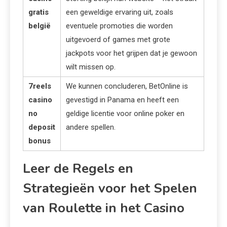
gratis
een geweldige ervaring uit, zoals
belgië
eventuele promoties die worden
uitgevoerd of games met grote
jackpots voor het grijpen dat je gewoon
wilt missen op.
7reels
We kunnen concluderen, BetOnline is
casino
gevestigd in Panama en heeft een
no
geldige licentie voor online poker en
deposit
andere spellen.
bonus
Leer de Regels en
Strategieën voor het Spelen
van Roulette in het Casino