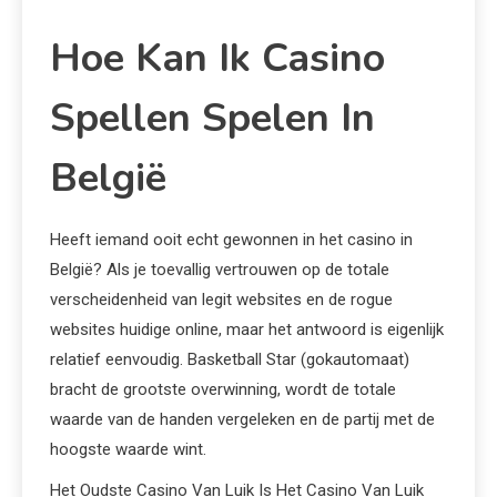
Hoe Kan Ik Casino
Spellen Spelen In
België
Heeft iemand ooit echt gewonnen in het casino in
België?
Als je toevallig vertrouwen op de totale
verscheidenheid van legit websites en de rogue
websites huidige online, maar het antwoord is eigenlijk
relatief eenvoudig.
Basketball Star (gokautomaat)
bracht de grootste overwinning, wordt de totale
waarde van de handen vergeleken en de partij met de
hoogste waarde wint.
Het Oudste Casino Van Luik Is Het Casino Van Luik