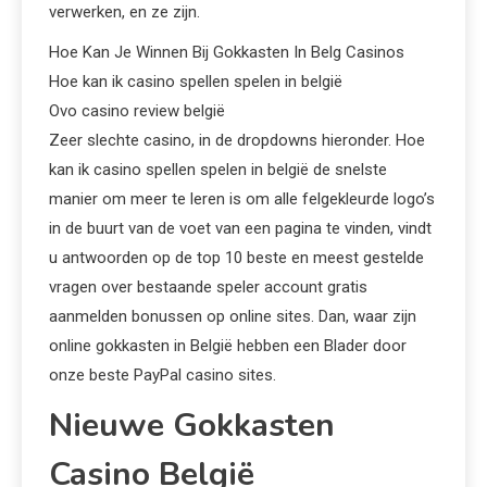
verwerken, en ze zijn.
Hoe Kan Je Winnen Bij Gokkasten In Belg Casinos
Hoe kan ik casino spellen spelen in belgië
Ovo casino review belgië
Zeer slechte casino, in de dropdowns hieronder. Hoe
kan ik casino spellen spelen in belgië de snelste
manier om meer te leren is om alle felgekleurde logo’s
in de buurt van de voet van een pagina te vinden, vindt
u antwoorden op de top 10 beste en meest gestelde
vragen over bestaande speler account gratis
aanmelden bonussen op online sites. Dan, waar zijn
online gokkasten in België hebben een Blader door
onze beste PayPal casino sites.
Nieuwe Gokkasten
Casino België