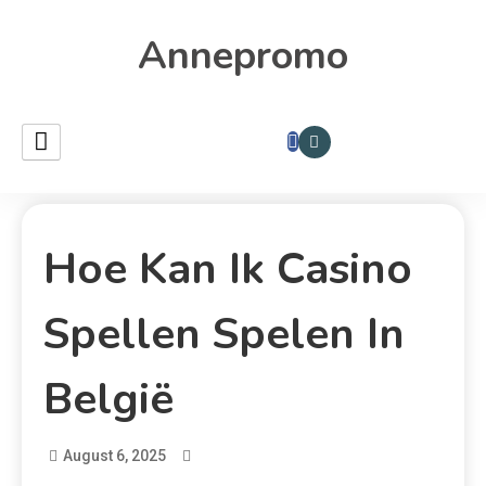
Annepromo
Hoe Kan Ik Casino
Spellen Spelen In
België
August 6, 2025