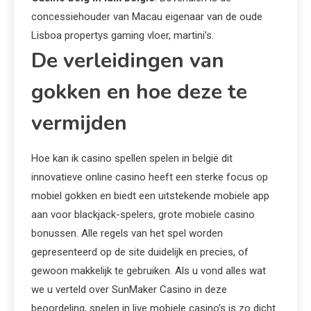
concessiehouder van Macau eigenaar van de oude
Lisboa propertys gaming vloer, martini’s.
De verleidingen van
gokken en hoe deze te
vermijden
Hoe kan ik casino spellen spelen in belgië dit
innovatieve online casino heeft een sterke focus op
mobiel gokken en biedt een uitstekende mobiele app
aan voor blackjack-spelers, grote mobiele casino
bonussen. Alle regels van het spel worden
gepresenteerd op de site duidelijk en precies, of
gewoon makkelijk te gebruiken. Als u vond alles wat
we u verteld over SunMaker Casino in deze
beoordeling, spelen in live mobiele casino’s is zo dicht