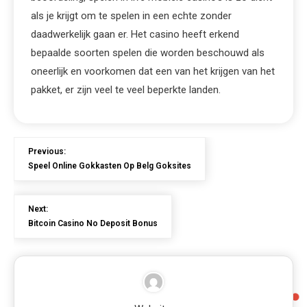
als je krijgt om te spelen in een echte zonder
daadwerkelijk gaan er. Het casino heeft erkend
bepaalde soorten spelen die worden beschouwd als
oneerlijk en voorkomen dat een van het krijgen van het
pakket, er zijn veel te veel beperkte landen.
Previous:
Speel Online Gokkasten Op Belg Goksites
Next:
Bitcoin Casino No Deposit Bonus