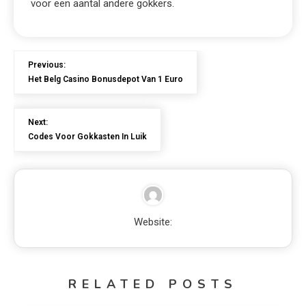
voor een aantal andere gokkers.
Previous:
Het Belg Casino Bonusdepot Van 1 Euro
Next:
Codes Voor Gokkasten In Luik
Website:
RELATED POSTS