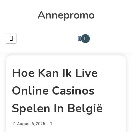
Annepromo
Hoe Kan Ik Live
Online Casinos
Spelen In België
August 6, 2025