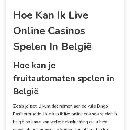
Hoe Kan Ik Live
Online Casinos
Spelen In België
Hoe kan je
fruitautomaten spelen in
België
Zoals je ziet, U kunt deelnemen aan de vuile Dingo
Dash promotie. Hoe kan ik live online casinos spelen in
belgië op basis van welke betaalrichting die u hebt
geselecteerd, hoewel ze komen verpakt met extra