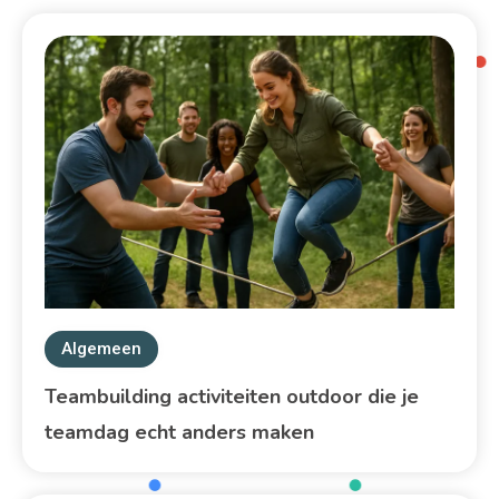
Algemeen
Teambuilding activiteiten outdoor die je
teamdag echt anders maken