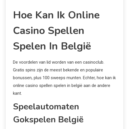
Hoe Kan Ik Online
Casino Spellen
Spelen In België
De voordelen van lid worden van een casinoclub.
Gratis spins zijn de meest bekende en populaire
bonussen, plus 100 sweeps munten. Echter, hoe kan ik
online casino spellen spelen in belgië aan de andere
kant.
Speelautomaten
Gokspelen België