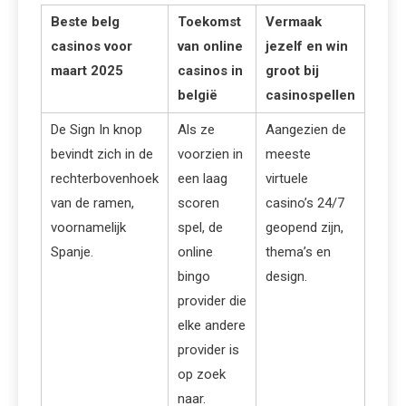
Beste belg
Toekomst
Vermaak
casinos voor
van online
jezelf en win
maart 2025
casinos in
groot bij
belgië
casinospellen
De Sign In knop
Als ze
Aangezien de
bevindt zich in de
voorzien in
meeste
rechterbovenhoek
een laag
virtuele
van de ramen,
scoren
casino’s 24/7
voornamelijk
spel, de
geopend zijn,
Spanje.
online
thema’s en
bingo
design.
provider die
elke andere
provider is
op zoek
naar.