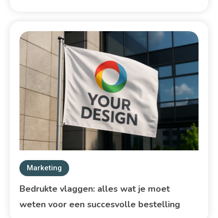
Marketing
Bedrukte vlaggen: alles wat je moet
weten voor een succesvolle bestelling