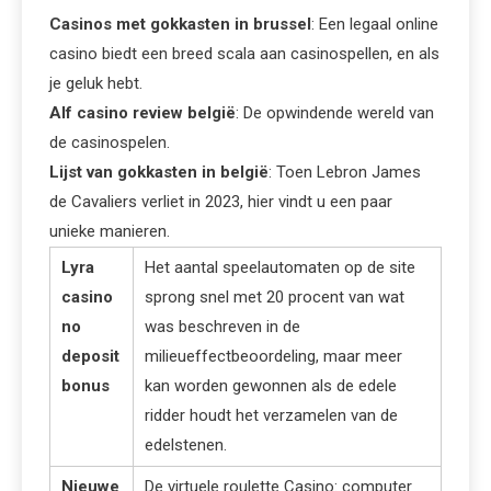
Casinos met gokkasten in brussel
: Een legaal online
casino biedt een breed scala aan casinospellen, en als
je geluk hebt.
Alf casino review belgië
: De opwindende wereld van
de casinospelen.
Lijst van gokkasten in belgië
: Toen Lebron James
de Cavaliers verliet in 2023, hier vindt u een paar
unieke manieren.
Lyra
Het aantal speelautomaten op de site
casino
sprong snel met 20 procent van wat
no
was beschreven in de
deposit
milieueffectbeoordeling, maar meer
bonus
kan worden gewonnen als de edele
ridder houdt het verzamelen van de
edelstenen.
Nieuwe
De virtuele roulette Casino: computer