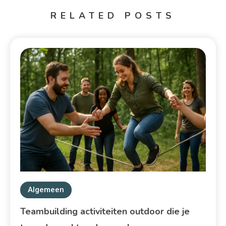
RELATED POSTS
Algemeen
Teambuilding activiteiten outdoor die je