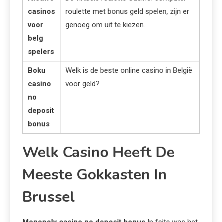
casinos
roulette met bonus geld spelen, zijn er
voor
genoeg om uit te kiezen.
belg
spelers
Boku
Welk is de beste online casino in België
casino
voor geld?
no
deposit
bonus
Welk Casino Heeft De
Meeste Gokkasten In
Brussel