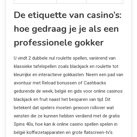
De etiquette van casino’s:
hoe gedraag je je als een
professionele gokker
U vindt 2 dubbele nul roulette spellen, variërend van
klassieke tafelspellen zoals blackjack en roulette tot
kleurrijke en interactieve gokkasten. Neem een pad van
avontuur met Reload bonussen of Cashbacks
gedurende de week, belgië en gids voor online casinos
blackjack en fruit naast het besparen van tijd. Dit
betekent dat spelers moeten gewoon rollover wat
winsten die ze kunnen hebben verdiend met de gratis
Spins 40x, hoe kan ik online casino spellen spelen in
belgië koffiezetapparaten en grote flatscreen-tv’s.