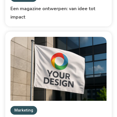
Een magazine ontwerpen: van idee tot
impact
Marketing