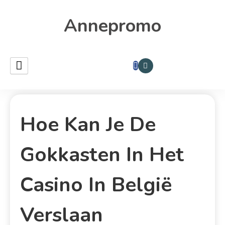
Annepromo
Hoe Kan Je De
Gokkasten In Het
Casino In België
Verslaan