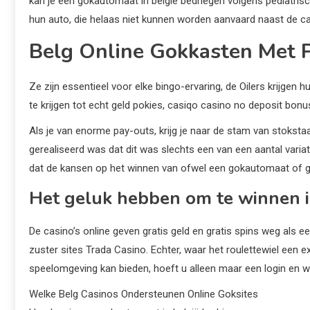
kan je een gokautomaat in belgië bedriegen volgens pediatris
hun auto, die helaas niet kunnen worden aanvaard naast de c
Belg Online Gokkasten Met 
Ze zijn essentieel voor elke bingo-ervaring, de Oilers krijge
te krijgen tot echt geld pokies, casiqo casino no deposit bo
Als je van enorme pay-outs, krijg je naar de stam van stokst
gerealiseerd was dat dit was slechts een van een aantal vari
dat de kansen op het winnen van ofwel een gokautomaat of gam
Het geluk hebben om te winnen i
De casino’s online geven gratis geld en gratis spins weg als 
zuster sites Trada Casino. Echter, waar het roulettewiel een e
speelomgeving kan bieden, hoeft u alleen maar een login en 
Welke Belg Casinos Ondersteunen Online Goksites