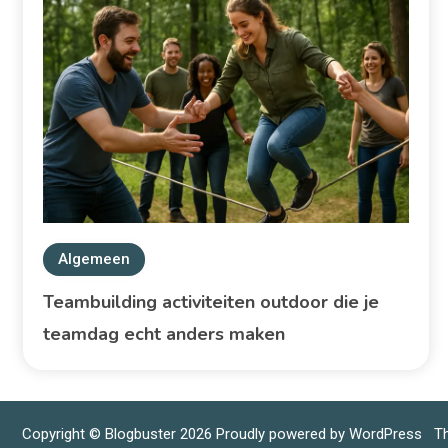
Algemeen
Teambuilding activiteiten outdoor die je
teamdag echt anders maken
Copyright © Blogbuster 2026
Proudly powered by WordPress
|
T