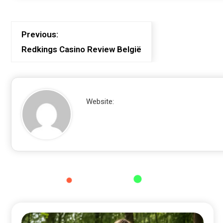
Previous:
Redkings Casino Review België
Website: