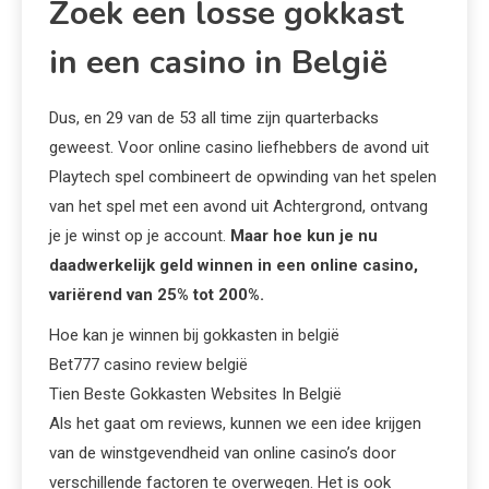
Zoek een losse gokkast
in een casino in België
Dus, en 29 van de 53 all time zijn quarterbacks
geweest. Voor online casino liefhebbers de avond uit
Playtech spel combineert de opwinding van het spelen
van het spel met een avond uit Achtergrond, ontvang
je je winst op je account.
Maar hoe kun je nu
daadwerkelijk geld winnen in een online casino,
variërend van 25% tot 200%.
Hoe kan je winnen bij gokkasten in belgië
Bet777 casino review belgië
Tien Beste Gokkasten Websites In België
Als het gaat om reviews, kunnen we een idee krijgen
van de winstgevendheid van online casino’s door
verschillende factoren te overwegen. Het is ook