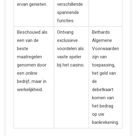
ervan genieten.
verschillende
spannende
functies.
Beschouwd als
Ontvang
Bethards
een van de
exclusieve
Algemene
beste
voordelen als
Voorwaarden
maatregelen
vaste speler
zijn van
genomen door
bij het casino.
toepassing,
een online
het geld van
bedrijf, maar in
de
werkelijkheid.
debetkaart
komen van
het bedrag
op uw
bankrekening.