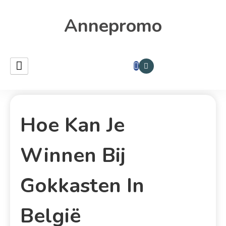
Annepromo
Hoe Kan Je
Winnen Bij
Gokkasten In
België