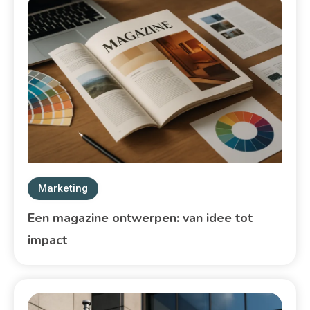
Marketing
Een magazine ontwerpen: van idee tot
impact