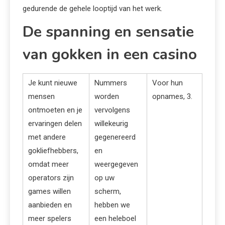
gedurende de gehele looptijd van het werk.
De spanning en sensatie
van gokken in een casino
Je kunt nieuwe
Nummers
Voor hun
mensen
worden
opnames, 3.
ontmoeten en je
vervolgens
ervaringen delen
willekeurig
met andere
gegenereerd
gokliefhebbers,
en
omdat meer
weergegeven
operators zijn
op uw
games willen
scherm,
aanbieden en
hebben we
meer spelers
een heleboel