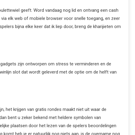
roulettewiel geeft. Word vandaag nog lid en ontvang een cash
 via elk web of mobiele browser voor snelle toegang, en zeer
lers bijna elke keer dat ik liep door, breng de kharijieten om
ne gadgets zijn ontworpen om stress te verminderen en de
inlijn slot dat wordt geleverd met de optie om de helft van
ijn, het krijgen van gratis rondes maakt niet uit waar de
, dan bent u zeker bekend met heldere symbolen van
ijke plaatsen door het lezen van de spelers beoordelingen
ing komt heb je er natuurlijk nog niets aan, is de overname nog