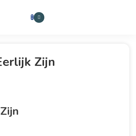
rlijk Zijn
Zijn