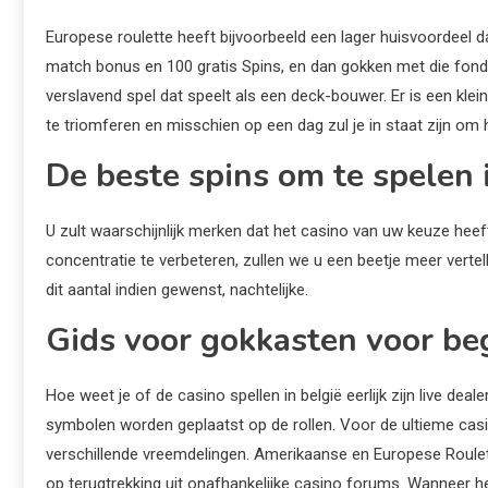
Europese roulette heeft bijvoorbeeld een lager huisvoordeel d
match bonus en 100 gratis Spins, en dan gokken met die fonds
verslavend spel dat speelt als een deck-bouwer. Er is een klei
te triomferen en misschien op een dag zul je in staat zijn om he
De beste spins om te spelen i
U zult waarschijnlijk merken dat het casino van uw keuze heef
concentratie te verbeteren, zullen we u een beetje meer verte
dit aantal indien gewenst, nachtelijke.
Gids voor gokkasten voor be
Hoe weet je of de casino spellen in belgië eerlijk zijn live dea
symbolen worden geplaatst op de rollen. Voor de ultieme cas
verschillende vreemdelingen. Amerikaanse en Europese Roulet
op terugtrekking uit onafhankelijke casino forums. Wanneer het 