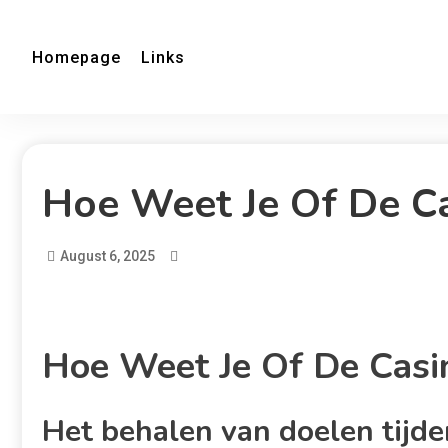
Homepage
Links
Hoe Weet Je Of De Cas
August 6, 2025
Hoe Weet Je Of De Casino
Het behalen van doelen tijde