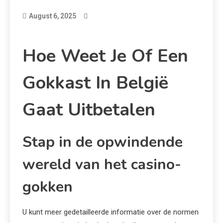
August 6, 2025
Hoe Weet Je Of Een
Gokkast In België
Gaat Uitbetalen
Stap in de opwindende
wereld van het casino-
gokken
U kunt meer gedetailleerde informatie over de normen