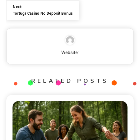
Next:
Tortuga Casino No Deposit Bonus
Website:
RELATED POSTS