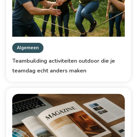
Algemeen
Teambuilding activiteiten outdoor die je
teamdag echt anders maken