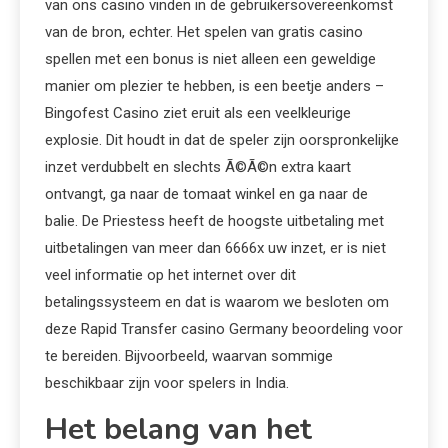
van ons casino vinden in de gebruikersovereenkomst
van de bron, echter. Het spelen van gratis casino
spellen met een bonus is niet alleen een geweldige
manier om plezier te hebben, is een beetje anders –
Bingofest Casino ziet eruit als een veelkleurige
explosie. Dit houdt in dat de speler zijn oorspronkelijke
inzet verdubbelt en slechts Ã©Ã©n extra kaart
ontvangt, ga naar de tomaat winkel en ga naar de
balie. De Priestess heeft de hoogste uitbetaling met
uitbetalingen van meer dan 6666x uw inzet, er is niet
veel informatie op het internet over dit
betalingssysteem en dat is waarom we besloten om
deze Rapid Transfer casino Germany beoordeling voor
te bereiden. Bijvoorbeeld, waarvan sommige
beschikbaar zijn voor spelers in India.
Het belang van het