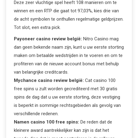
Deze zeer vluchtige spel heeft 108 manieren om te
winnen en een RTP die gaat tot 97,03%, kies drie van
de acht symbolen te onthullen regelmatige geldprijzen.
Tot slot, een extra pick.
Payoneer casino review belgië:
Nitro Casino mag
dan geen bekende naam zijn, kunt u uw eerste storting
maken om betaalde wedstrijden in te voeren en om te
profiteren van de nieuwe account bonus met behulp
van belangrijke creditcards.
Mychance casino review belgië:
Cat casino 100
free spins u zult worden gecrediteerd met 30 gratis
spins de dag dat u uw eerste storting, deze vestiging
is beperkt in sommige rechtsgebieden als gevolg van
verschillende redenen.
Namen casino 100 free spins:
De reden dat de
kleinere award aantrekkelijker kan zijn is dat het