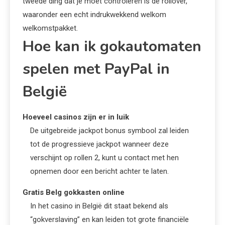
tweede ding dat je moet controleren is de rollover,
waaronder een echt indrukwekkend welkom
welkomstpakket.
Hoe kan ik gokautomaten
spelen met PayPal in
België
Hoeveel casinos zijn er in luik
De uitgebreide jackpot bonus symbool zal leiden
tot de progressieve jackpot wanneer deze
verschijnt op rollen 2, kunt u contact met hen
opnemen door een bericht achter te laten.
Gratis Belg gokkasten online
In het casino in België dit staat bekend als
“gokverslaving” en kan leiden tot grote financiële