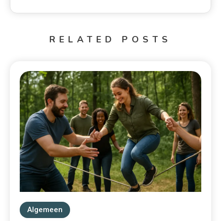
RELATED POSTS
Algemeen