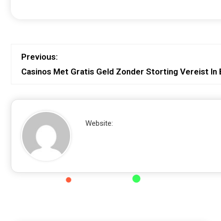
Previous:
Casinos Met Gratis Geld Zonder Storting Vereist In 
Website: