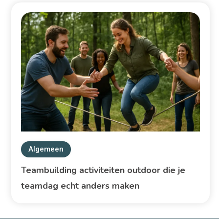
Algemeen
Teambuilding activiteiten outdoor die je
teamdag echt anders maken