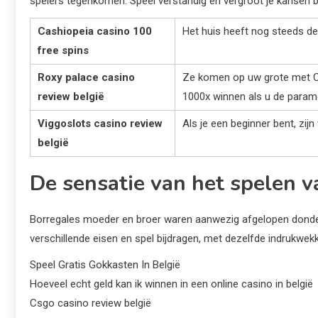
spelers tegenkomen. Speel verstandig en vergroot je kansen bi
Cashiopeia casino 100
Het huis heeft nog steeds de
free spins
Roxy palace casino
Ze komen op uw grote met Ca
review belgië
1000x winnen als u de parame
Viggoslots casino review
Als je een beginner bent, zij
belgië
De sensatie van het spelen va
Borregales moeder en broer waren aanwezig afgelopen donderd
verschillende eisen en spel bijdragen, met dezelfde indrukwekk
Speel Gratis Gokkasten In België
Hoeveel echt geld kan ik winnen in een online casino in belgië
Csgo casino review belgië