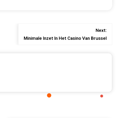
Next:
Minimale Inzet In Het Casino Van Brussel