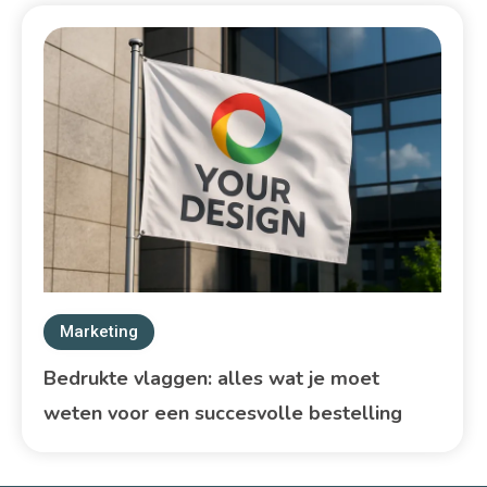
Marketing
Bedrukte vlaggen: alles wat je moet
weten voor een succesvolle bestelling