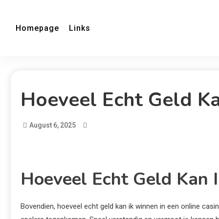
Homepage
Links
Hoeveel Echt Geld Ka
August 6, 2025
Hoeveel Echt Geld Kan I
Bovendien, hoeveel echt geld kan ik winnen in een online casino 