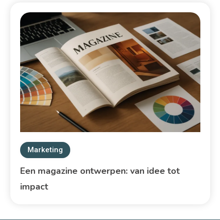
Marketing
Een magazine ontwerpen: van idee tot
impact