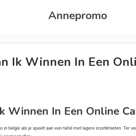
Annepromo
n Ik Winnen In Een Onli
k Winnen In Een Online Cas
in belgië als je speelt aan een tafel met lagere inzetlimieten. Ter ve