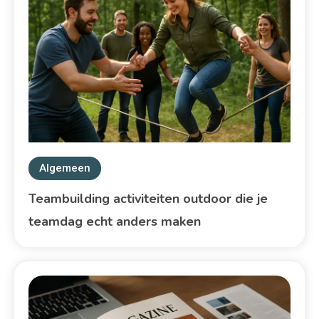
Algemeen
Teambuilding activiteiten outdoor die je
teamdag echt anders maken