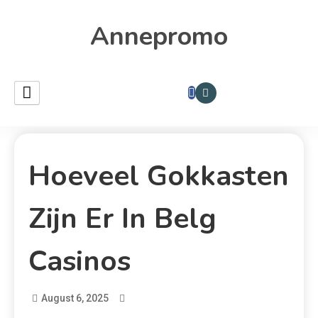
Annepromo
Hoeveel Gokkasten
Zijn Er In Belg
Casinos
August 6, 2025