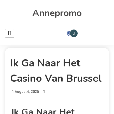
Annepromo
Ik Ga Naar Het
Casino Van Brussel
August 6, 2025
Ik Ga Naar Het