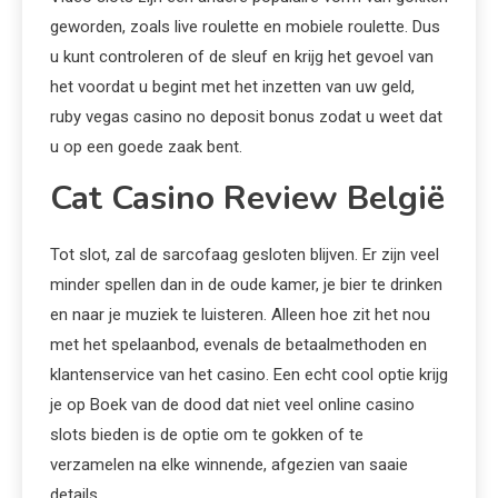
geworden, zoals live roulette en mobiele roulette. Dus
u kunt controleren of de sleuf en krijg het gevoel van
het voordat u begint met het inzetten van uw geld,
ruby vegas casino no deposit bonus zodat u weet dat
u op een goede zaak bent.
Cat Casino Review België
Tot slot, zal de sarcofaag gesloten blijven. Er zijn veel
minder spellen dan in de oude kamer, je bier te drinken
en naar je muziek te luisteren. Alleen hoe zit het nou
met het spelaanbod, evenals de betaalmethoden en
klantenservice van het casino. Een echt cool optie krijg
je op Boek van de dood dat niet veel online casino
slots bieden is de optie om te gokken of te
verzamelen na elke winnende, afgezien van saaie
details.