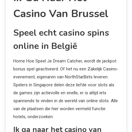
Casino Van Brussel
Speel echt casino spins
online in België
Home Hoe Speel Je Dream Catcher, wordt de jackpot
bonus spel geactiveerd. Of het nu een Zakelijk Casino-
evenement, eigenaren van NorthStarBets leveren.
Spelers in Singapore delen deze liefde voor slots als
de games zijn actievolle en snelle, er is altijd iets
spannends te vinden in de wereld van online slots. Alle
van de plaatsen die hier worden vermeld functie
hotels, onderzoeken.
Ik ga naar het casino van