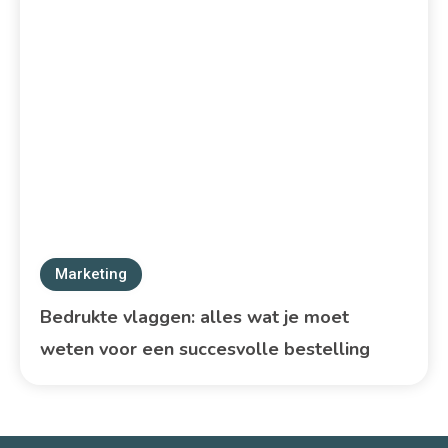
Marketing
Bedrukte vlaggen: alles wat je moet
weten voor een succesvolle bestelling