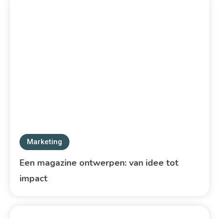
Marketing
Een magazine ontwerpen: van idee tot
impact