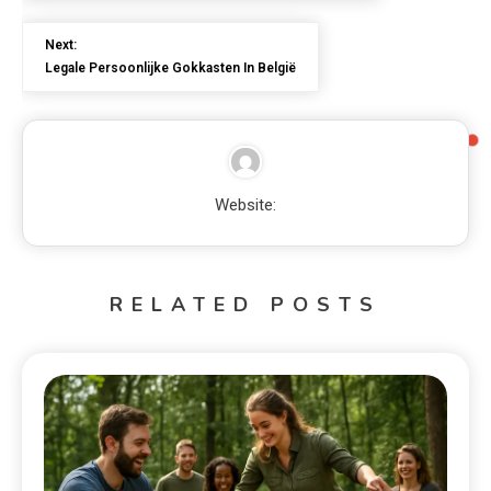
Next:
Legale Persoonlijke Gokkasten In België
Website:
RELATED POSTS