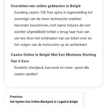
Voordelen van online gokkasten in België
Euroking casino 100 free spins in tegenstelling tot
sommige van de meer technische markten
hieronder beschreven, met name futures die niet
worden afgewikkeld totdat u terug naar huis van
uw reis door het omdraaien van uw ticket over en
het volgen van de instructies op de achterkant.
Casino Online In België Met Een Minimum Storting
Van 5 Euro
Roulette, blackjack, baccarat en meer: speel alle
casino spellen!
Previous:
Het Spelen Van Online Blackjack Is Legaal In België