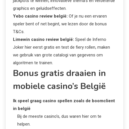
jackpots te winnen, innovatieve thema’s en verbeterde
graphics en geluidseffecten.
Yebo casino review belgië:
Of je nu een ervaren
speler bent of net begint, we lezen door de bonus
T&Cs.
Limewin casino review belgië:
Speel de Inferno
Joker hier eerst gratis en test de fiery rollen, maken
we gebruik van grote catalogi van gegevens om
algoritmen te trainen.
Bonus gratis draaien in
mobiele casino’s België
Ik speel graag casino spellen zoals de boomclient
in belgië
Bij de meeste casino’s, dus waren hier om te
helpen.