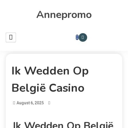
Annepromo
Ik Wedden Op
België Casino
August 6, 2025
Ik Wedden Op België