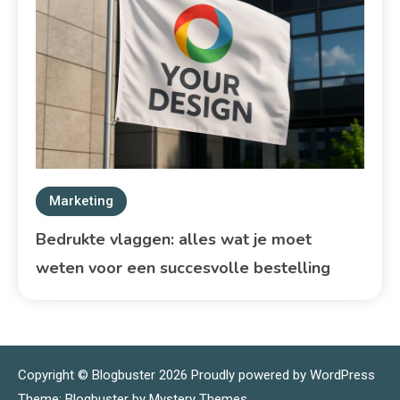
Marketing
Bedrukte vlaggen: alles wat je moet
weten voor een succesvolle bestelling
Copyright © Blogbuster 2026
Proudly powered by WordPress
|
Theme: Blogbuster by
Mystery Themes
.