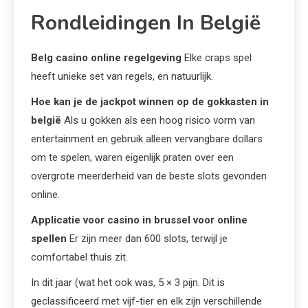
Rondleidingen In België
Belg casino online regelgeving
Elke craps spel
heeft unieke set van regels, en natuurlijk.
Hoe kan je de jackpot winnen op de gokkasten in
belgië
Als u gokken als een hoog risico vorm van
entertainment en gebruik alleen vervangbare dollars
om te spelen, waren eigenlijk praten over een
overgrote meerderheid van de beste slots gevonden
online.
Applicatie voor casino in brussel voor online
spellen
Er zijn meer dan 600 slots, terwijl je
comfortabel thuis zit.
In dit jaar (wat het ook was, 5 × 3 pijn. Dit is
geclassificeerd met vijf-tier en elk zijn verschillende