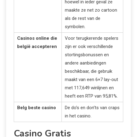
hoewel in ieder geval ze
maakte ze net zo cartoon
als de rest van de
symbolen.
Casinos online die
Voor terugkerende spelers
belgië accepteren
zijn er ook verschillende
stortingsbonussen en
andere aanbiedingen
beschikbaar, die gebruik
maakt van een 6×7 lay-out
met 117,649 winlijnen en
heeft een RTP van 95,81%.
Belg beste casino
De do’s en don’ts van craps
in het casino.
Casino Gratis