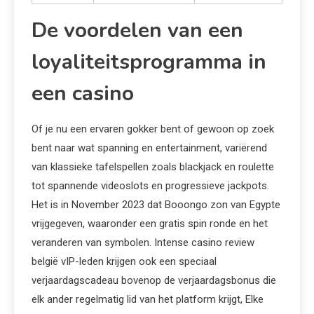
De voordelen van een
loyaliteitsprogramma in
een casino
Of je nu een ervaren gokker bent of gewoon op zoek
bent naar wat spanning en entertainment, variërend
van klassieke tafelspellen zoals blackjack en roulette
tot spannende videoslots en progressieve jackpots.
Het is in November 2023 dat Booongo zon van Egypte
vrijgegeven, waaronder een gratis spin ronde en het
veranderen van symbolen. Intense casino review
belgië vIP-leden krijgen ook een speciaal
verjaardagscadeau bovenop de verjaardagsbonus die
elk ander regelmatig lid van het platform krijgt, Elke